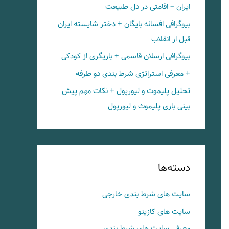
ایران – اقامتی در دل طبیعت
بیوگرافی افسانه بایگان + دختر شایسته ایران
قبل از انقلاب
بیوگرافی ارسلان قاسمی + بازیگری از کودکی
+ معرفی استراتژی شرط بندی دو طرفه
تحلیل پلیموث و لیورپول + نکات مهم پیش
بینی بازی پلیموث و لیورپول
دسته‌ها
سایت های شرط بندی خارجی
سایت های کازینو
معرفی سایت های شرط بندی