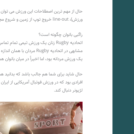
ورزش)، line-out خروج توپ از زمین و شروع مجدد بازی و scrum حلقه تجمع
راگبی بانوان چگونه است؟
اتحادیه Rugby زنان یک ورزش تیمی ت
مشابهی در اتحادیه Rugby مر
یک ورزش مردانه بود، اما اخیراً در میان بانوا
حال شاید برای شما هم جالب باشد که بدانید هما
افرادی بود که در ورزش فوتبال آمریکایی از ایرا
لژیونر دنبال کند.