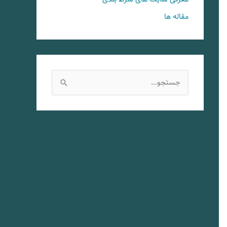
مقاله ها
ج
س
ت
ج
و
ب
ر
ا
ی
: