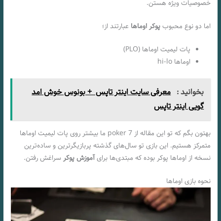
خصوصیات ویژه‌ هستن.
اما دو نوع محبوب
پوکر اوماها
عبارتند از؛
پات لیمیت اوماها (PLO)
اوماها hi-lo
بخوانید :
معرفی سایت اینتر تاپس + بونوس خوش امد
گویی اینتر تاپس
بهتون بگم که تو این مقاله از 7 poker ما بیشتر روی پات لیمیت اوماها
متمرکز هستیم. این بازی تو سال‌های گذشته پربازیگرترین و ساده‌ترین
نسخه‌ از اوماها پوکر بوده که مبتدی‌ها برای
آموزش پوکر
سراغش رفتن.
نحوه بازی اوماها