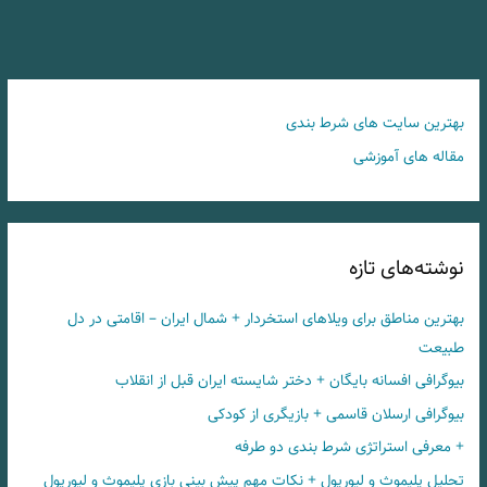
بهترین سایت های شرط بندی
مقاله های آموزشی
نوشته‌های تازه
بهترین مناطق برای ویلاهای استخردار + شمال ایران – اقامتی در دل
طبیعت
بیوگرافی افسانه بایگان + دختر شایسته ایران قبل از انقلاب
بیوگرافی ارسلان قاسمی + بازیگری از کودکی
+ معرفی استراتژی شرط بندی دو طرفه
تحلیل پلیموث و لیورپول + نکات مهم پیش بینی بازی پلیموث و لیورپول