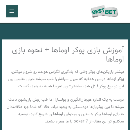
رش
فهرست
ه
حتوا
اصلی
آموزش بازی پوکر اوماها + نحوه بازی
اوماها
بیشتر بازیکن‌های پوکر وقتی که یادگیری تگزاس هولدم رو شروع میکنن،
پوکر اوماها
دومین هدفیه که میرن سراغش! خب نمیشه خیلی تفاوتی بین
این دو نوع پوکر قائل شد، ساختارشون تقریبا شبیه به همدیگه‌ست.
درست به یک اندازه هیجان‌انگیزن و پولساز! اما خب روش بازیشون باعث
میشه تا بین پوکربازها دودستگی به وجود بیاد. حالا اگه شما جزء علاقمندان
به بازی اوماها پوکر هستین و میخواین
اوماها
رو شروع کنید، توصیه
میکنیم تو این مقاله از 7 poker با ما همراه بشید.