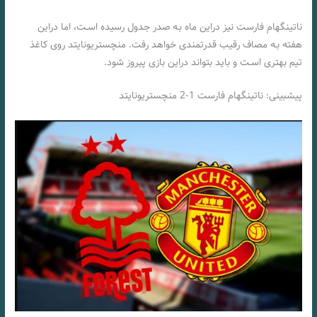
ناتینگهام فارست نیز دراین ماه بـه صدر جدول رسیده اسـت، اما دراین
هفته بـه مصاف رقیب قدرتمندی خواهد رفت. منچستریونایتد روی کاغذ
تیم بهتری اسـت و باید بتواند دراین بازی پیروز شود.
پیشبینی: ناتینگهام فارست 1-2 منچستریونایتد