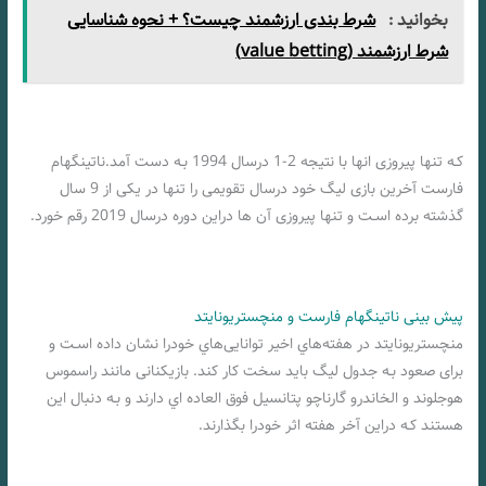
بخوانید :
شرط بندی ارزشمند چیست؟ + نحوه شناسایی
شرط ارزشمند (value betting)
کـه تنها پیروزی انها با نتیجه 2-1 درسال 1994 بـه دست آمد.ناتینگهام
فارست آخرین بازی لیگ خود درسال تقویمی را تنها در یکی از 9 سال
گذشته برده اسـت و تنها پیروزی آن ها دراین دوره درسال 2019 رقم خورد.
پیش بینی ناتینگهام فارست و منچستریونایتد
منچستریونایتد در هفته‌هاي‌ اخیر توانایی‌هاي‌ خودرا نشان داده اسـت و
برای صعود بـه جدول لیگ باید سخت کار کند. بازیکنانی مانند راسموس
هوجلوند و الخاندرو گارناچو پتانسیل فوق العاده اي دارند و بـه دنبال این
هستند کـه دراین آخر هفته اثر خودرا بگذارند.