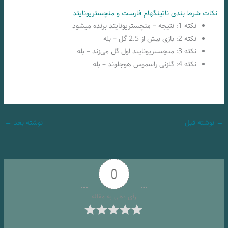
نکات شرط بندی ناتینگهام فارست و منچستریونایتد
نکته 1: نتیجه – منچستریونایتد برنده میشود
نکته 2: بازی بیش از 2.5 گل – بله
نکته 3: منچستریونایتد اول گل می‌زند – بله
نکته 4: گلزنی راسموس هوجلوند – بله
→
نوشته قبل
نوشته بعد
←
0
رأی دهی به مقاله