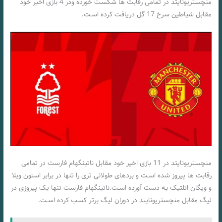
منچستریونایتد در تمامی رقابت ها شکست خورده ودر 4 بازی اخیر خود
مقابل شیاطین سرخ 17 گل دریافت کرده اسـت.
منچستریونایتد در 11 بازی اخیر خود مقابل ناتینگهام فارست در تمامی
رقابت ها پیروز شده اسـت و بردهای طولانی تری را تنها در برابر استون ویلا
و ویگان اتلتیک بـه دست آورده اسـت.ناتینگهام فارست تنها یک پیروزی در
لیگ مقابل منچستریونایتد در دوران لیگ برتر کسب کرده اسـت.