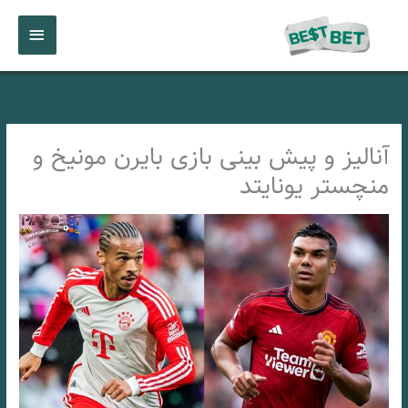
رش
فهرست
ه
حتوا
اصلی
آنالیز و پیش بینی بازی بایرن مونیخ و
منچستر یونایتد