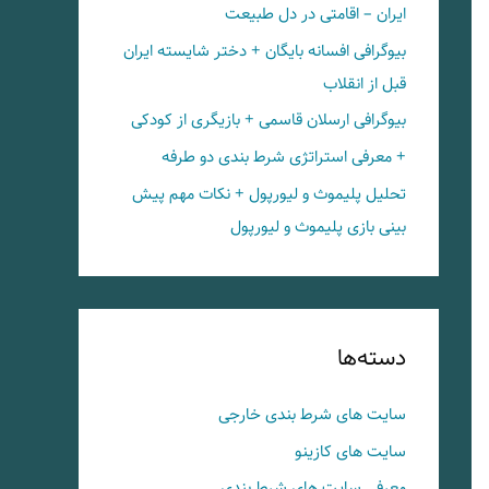
ایران – اقامتی در دل طبیعت
بیوگرافی افسانه بایگان + دختر شایسته ایران
قبل از انقلاب
بیوگرافی ارسلان قاسمی + بازیگری از کودکی
+ معرفی استراتژی شرط بندی دو طرفه
تحلیل پلیموث و لیورپول + نکات مهم پیش
بینی بازی پلیموث و لیورپول
دسته‌ها
سایت های شرط بندی خارجی
سایت های کازینو
معرفی سایت های شرط بندی