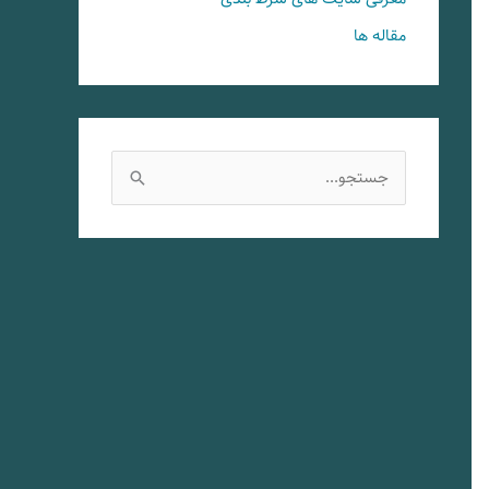
مقاله ها
ج
س
ت
ج
و
ب
ر
ا
ی
: