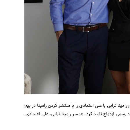
ین ماه سال 1398 خبر ازدواج رامینا ترابی با علی اعتمادی را با منتشر کردن رامینا در پیج
رسمی ازدواج تایید کرد. همسر رامینا ترابی، علی اعتمادی،