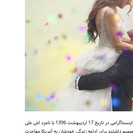
صدف بیوتی آرایشگر و میکاپ آرتیست موفق اینستاگرامی در تاریخ 17 اردیبهشت 1396 با نامزد اش علی
تصمیم داشتند برای ادامه زندگی خودشان به آمریکا مهاجرت