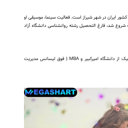
دل معروف متولد 23 ام مهر ماه سال 1373 کشور ایران در شهر شیراز است. فعالیت سینما، موسیقی او
 شروع شد، فارغ التحصیل رشته روانشناسی دانشگاه آزاد
علی اعتمادی فارغ التحصیل کارشناسی مکانیک از دانشگاه امیرکبیر و MBA ( فوق لیسانس مدیریت