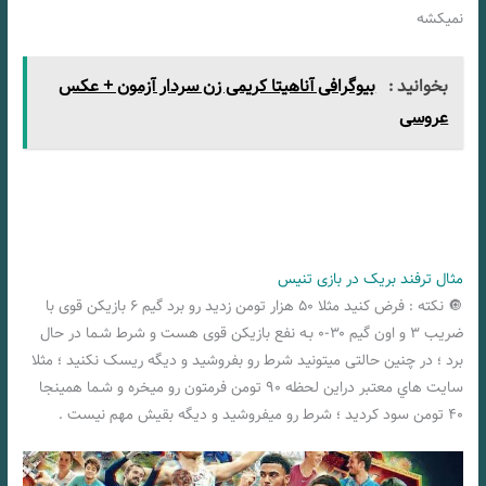
نمیکشه
بخوانید :
بیوگرافی آناهیتا کریمی زن سردار آزمون + عکس
عروسی
مثال ترفند بریک در بازی تنیس
🔘 نکته : فرض کنید مثلا ۵۰ هزار تومن زدید رو برد گیم ۶ بازیکن قوی با
ضریب ۳ و اون گیم ۳۰-۰ بـه نفع بازیکن قوی هست و شرط شـما در حال
برد ؛ در چنین حالتی میتونید شرط رو بفروشید و دیگه ریسک نکنید ؛ مثلا
سایت هاي‌ معتبر دراین لحظه ۹۰ تومن فرمتون رو میخره و شـما همینجا
۴۰ تومن سود کردید ؛ شرط رو میفروشید و دیگه بقیش مهم نیست .