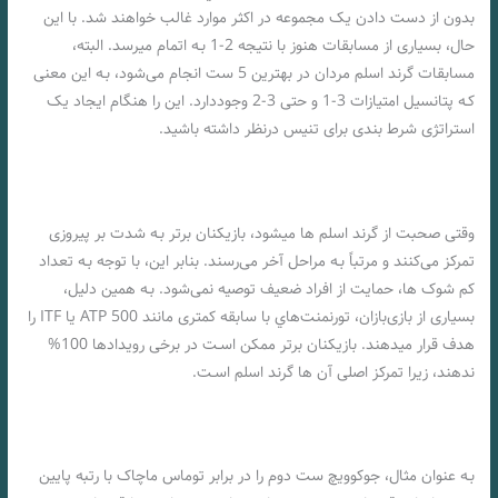
بدون از دست دادن یک مجموعه در اکثر موارد غالب خواهند شد. با این
حال، بسیاری از مسابقات هنوز با نتیجه 2-1 بـه اتمام میرسد. البته،
مسابقات گرند اسلم مردان در بهترین 5 ست انجام می‌شود، بـه این معنی
کـه پتانسیل امتیازات 3-1 و حتی 3-2 وجوددارد. این را هنگام ایجاد یک
استراتژی شرط بندی برای تنیس درنظر داشته باشید.
وقتی صحبت از گرند اسلم ها میشود، بازیکنان برتر بـه شدت بر پیروزی
تمرکز می‌کنند و مرتباً بـه مراحل آخر می‌رسند. بنابر این، با توجه بـه تعداد
کم شوک ها، حمایت از افراد ضعیف توصیه نمی‌شود. بـه همین دلیل،
بسیاری از بازی‌بازان، تورنمنت‌هاي‌ با سابقه کمتری مانند ATP 500 یا ITF را
هدف قرار میدهند. بازیکنان برتر ممکن اسـت در برخی رویدادها 100%
ندهند، زیرا تمرکز اصلی آن ها گرند اسلم اسـت.
بـه عنوان مثال، جوکوویچ ست دوم را در برابر توماس ماچاک با رتبه پایین