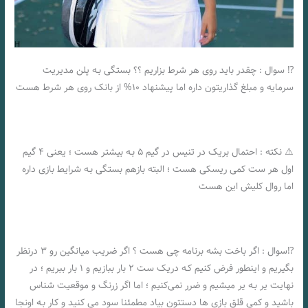
⁉️ سوال : چقدر باید روی هر شرط بزاریم ؟؟ بستگی بـه پلن مدیریت
سرمایه و مبلغ گذاریتون داره اما پیشنهاد ۱۰% از بانک روی هر شرط هست
⚠️ نکته : احتمال بریک در تنیس در گیم ۵ بـه بیشتر هست ؛ یعنی ۴ گیم
اول هر ست کمی ریسکی هست ؛ البته بازهم بستگی بـه شرایط بازی داره
اما روال کلیش این هست
⁉️سوال : اگر باخت بشه برنامه چی هست ؟ اگر ضریب میانگین رو ۳ درنظر
بگیریم و اینطور فرض کنیم کـه دریک ست ۲ بار ببازیم و ۱ بار ببریم ؛ در
نهایت یر بـه یر میشیم و ضرر نمی‌کنیم ؛ اما اگر زرنگ و موقعیت شناس
باشید و کمی قلق بازی ها دستتون بیاد مطمئنا سود می کنید و کار بـه اونجا