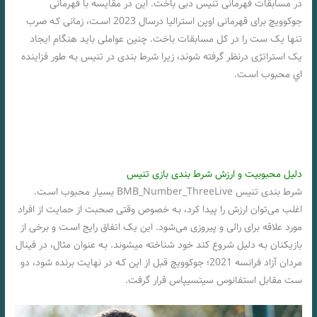
در مسابقات قهرمانی تنیس دبی باخت. این در مقایسه با قهرمانی
جوکوویچ برای قهرمانی اوپن استرالیا درسال 2023 اسـت، زمانی کـه صرب
تنها یک ست را در کل مسابقات باخت. چنین عواملی باید هنگام ایجاد
یک استراتژی درنظر گرفته شوند، زیرا شرط بندی در تنیس بـه طور فزاینده
اي محبوب اسـت.
دلیل محبوبیت و ارزش شرط بندی بازی تنیس
شرط بندی تنیس BMB_Number_ThreeLive بسیار محبوب اسـت.
اغلب می‌توان ارزش را پیدا کرد، بـه خصوص وقتی صحبت از حمایت از افراد
مورد علاقه برای رالی و پیروزی می‌شود. این یک اتفاق رایج اسـت و برخی از
بازیکنان بـه دلیل شروع کند خود شناخته میشوند. بـه عنوان مثال، در فینال
مردان آزاد فرانسه 2021؛ جوکوویچ قبل از این کـه در نهایت برنده شود، دو
ست مقابل استفانوس سیتسیپاس قرار گرفت.