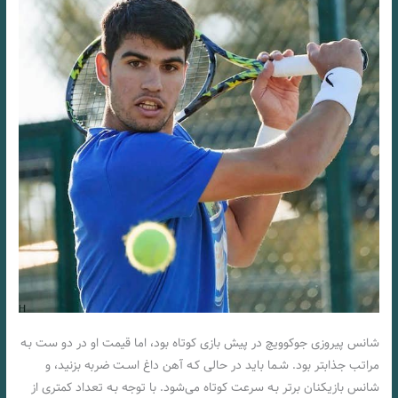
شانس پیروزی جوکوویچ در پیش بازی کوتاه بود، اما قیمت او در دو ست بـه
مراتب جذابتر بود. شـما باید در حالی کـه آهن داغ اسـت ضربه بزنید، و
شانس بازیکنان برتر بـه سرعت کوتاه می‌شود. با توجه بـه تعداد کمتری از