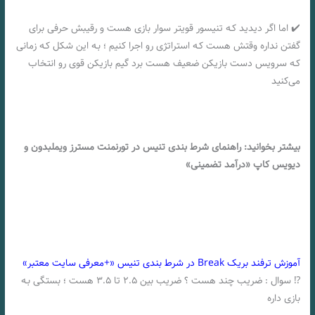
✔️ اما اگر دیدید کـه تنیسور قویتر سوار بازی هست و رقیبش حرفی برای
گفتن نداره وقتش هست کـه استراتژی رو اجرا کنیم ؛ بـه این شکل کـه زمانی
کـه سرویس دست بازیکن ضعیف هست برد گیم بازیکن قوی رو انتخاب
می‌کنید
بیشتر بخوانید: راهنمای شرط بندی تنیس در تورنمنت مسترز ویملبدون و
دیویس کاپ‌ «درآمد تضمینی»
آموزش ترفند بریک Break در شرط بندی تنیس «+معرفی سایت معتبر»
⁉️ سوال : ضریب چند هست ؟ ضریب بین ۲.۵ تا ۳.۵ هست ؛ بستگی بـه
بازی داره