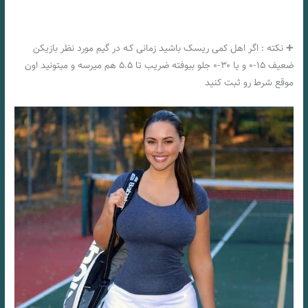
➕ نکته : اگر اهل کمی ریسک باشید زمانی کـه در گیم مورد نظر بازیکن
ضعیف ۱۵-۰ و یا ۳۰-۰ جلو بیوفته ضریب تا ۵.۵ هم میرسه و میتونید اون
موقع شرط رو ثبت کنید