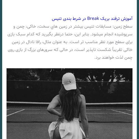
آموزش ترفند بریک Break در شرط بندی تنیس
سطح زمین: مسابقات تنیس بیشتر در زمین هاي‌ سخت، خاکی، چمن و
سرپوشیده انجام میشود. بنابر این، حتما درنظر بگیرید کـه کدام سبک بازی
برای سطح مورد نظر مناسب تر اسـت. بـه عنوان مثال، رافا نادال در زمین
خاکی تقریباً شکست ناپذیر اسـت، در حالی کـه سرورهای بزرگ از بازی روی
چمن لذت خواهند برد.