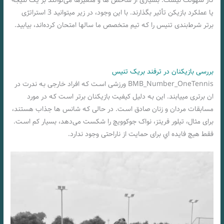
کار سهولت نیست. بسیاری از شاخص ها و متغیرها می‌توانند بر یک نتیجه
یا عملکرد بازیکن تأثیر بگذارند. با این وجود، در زیر میتوانید 3 استراتژی
برتر شرط‌بندی تنیس را کـه تیم متخصص ما سالها امتحان کرده‌اند، بیابید.
بررسی بازیکنان در ترفند بریک تنیس
BMB_Number_OneTennis ورزشی اسـت کـه افراد خارجی بـه ندرت در
ان برتری مییابند. این بـه دلیل کیفیت بازیکنان برتر اسـت کـه در مورد
مسابقات مردان و زنان صادق اسـت. در حالی کـه شانس ها جذاب هستند،
برای مثال، تیلور فریتز، نواک جوکوویچ را شکست می‌دهد، بسیار کم اسـت.
فقط هیچ فایده اي برای حمایت از ناراحتی وجود ندارد.