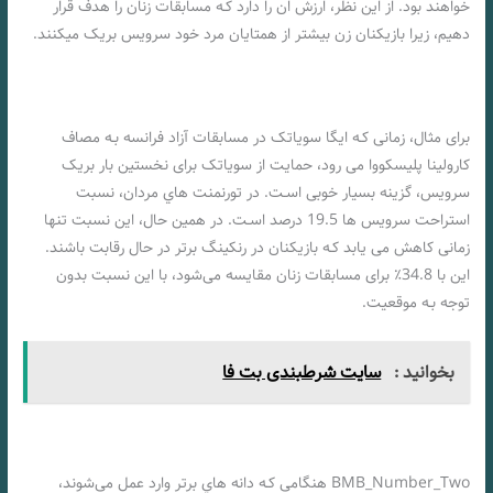
خواهند بود. از این نظر، ارزش ان را دارد کـه مسابقات زنان را هدف قرار
دهیم، زیرا بازیکنان زن بیشتر از همتایان مرد خود سرویس بریک میکنند.
برای مثال، زمانی کـه ایگا سویاتک در مسابقات آزاد فرانسه بـه مصاف
کارولینا پلیسکووا می رود، حمایت از سویاتک برای نخستین بار بریک
سرویس، گزینه بسیار خوبی اسـت. در تورنمنت هاي‌ مردان، نسبت
استراحت سرویس ها 19.5 درصد اسـت. در همین حال، این نسبت تنها
زمانی کاهش می یابد کـه بازیکنان در رنکینگ برتر در حال رقابت باشند.
این با 34.8٪ برای مسابقات زنان مقایسه می‌شود، با این نسبت بدون
توجه بـه موقعیت.
بخوانید :
سایت شرطبندی بت فا
BMB_Number_Two هنگامی کـه دانه هاي‌ برتر وارد عمل می‌شوند،