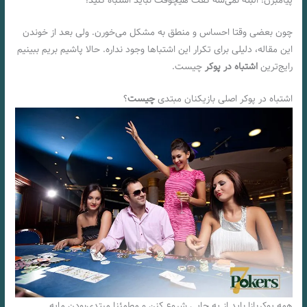
پیامبرن! البته نمی‌شه گفت هیچوقت نباید اشتباه کنید؛
چون بعضی وقتا احساس و منطق به مشکل می‌خورن. ولی بعد از خوندن
این مقاله، دلیلی برای تکرار این اشتباها وجود نداره. حالا پاشیم بریم ببینیم
رایج‌ترین
اشتباه در پوکر
چیست.
اشتباه در پوکر اصلی بازیکنان مبتدی
چیست
؟
همه پوکربازا باید از یه جایی شروع کنن و مطمئنا مبتدی‌بودن مایه