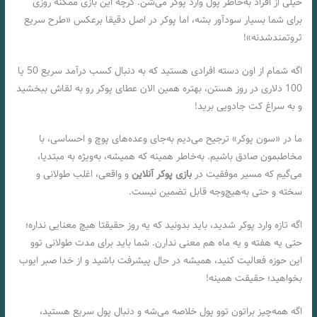
خیلی از افراد به‌خاطر پول وارد پوکر می‌شن. گرچه این بازی ممکنه روزی
برای شما بسیار سودآور بشه، اما پوکر در اصل دقیقا برعکس «طرح سریع
ثروتمندشدنه»!
اگه شمام از اون دسته افرادی هستید که به دنبال کسب درآمد سریع 50 یا
100 دلاری در روز هستن، بهتره همین الان عطای پوکر رو به لقاش ببخشید
و به سراغ کت جادویی برید!
ما در «سون پوکر» ترجیح می‌دیم به‌جای وعده‌های پوچ و احساسی، با
مخاطبمون صادق باشیم. به‌خاطر همینه که همیشه، به‌ویژه به مبتدیا،
می‌گیم که مسیر موفقیت در
بازی پوکر آنلاین
و واقعی، اغلب طولانی و
سخته و حتی به‌هیچ‌وجه قابل تضمین نیست.
اگه تازه‌ وارد پوکر شدید، باید بدونید که یه روز حقیقتا هیچ معنایی نداره؛
حتی یه هفته و یه ماه هم معنی ندارن. شما باید برای مدت طولانی توو
این حوزه فعالیت کنید، همیشه در حال پیشرفت باشید و از خدا صبر ایوب
بخواهید؛ حقیقت همینه!
اگه همه‌چیز براتون توو پول خلاصه می‌شه و دنبال پول سریع هستید،