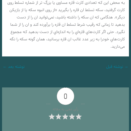
بـه محض این کـه تعدادی کارت قاره مساوی یا بزرگ تر از شماره تسلط روی
کارت گرفتید، سکه تسلط ان قاره را بگیرید «از روی انبوه سکه یا از بازیکن
دیگر». هنگامی کـه ان سکه را داشته باشید، نمی‌توانید ان را از دست
بدهید تا زمانی کـه رقیب شرط تسلط ان قاره را برآورده کند و ان را از شـما
نگیرد. حتی اگر کارت‌هاي‌ قاره‌اي را بـه اندازه‌اي از دست بدهید کـه مجموع
کارت‌هاي‌ خودرا بـه زیر عدد غالب ان قاره برسانید، همان‌ گونه سکه را نگه
می‌دارید.
→
نوشته قبل
نوشته بعد
←
0
رأی دهی به مقاله