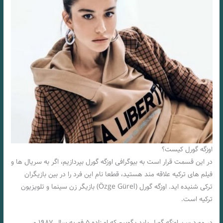
اوزگه گورل کیست؟
در این قسمت قرار است به بیوگرافی اوزگه گورل بپردازیم، اگر به سریال‌ ها و
فیلم های ترکیه علاقه مند هستید، قطعا نام این فرد را در بین بازیگران
ترکی شنیده اید. اوزگه گورل (Özge Gürel‎) بازیگر زن سینما و تلویزیون
ترکیه است.
در مورد سن اوزگه گورل باید بگوییم که او زاده ۵ فوریه سال ۱۹۸۷ می