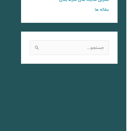
مقاله ها
ج
س
ت
ج
و
ب
ر
ا
ی
: