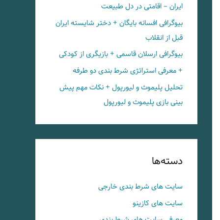
ایران – اقامتی در دل طبیعت
بیوگرافی افسانه بایگان + دختر شایسته ایران
قبل از انقلاب
بیوگرافی ارسلان قاسمی + بازیگری از کودکی
+ معرفی استراتژی شرط بندی دو طرفه
تحلیل پلیموث و لیورپول + نکات مهم پیش
بینی بازی پلیموث و لیورپول
دسته‌ها
سایت های شرط بندی خارجی
سایت های کازینو
معرفی سایت های شرط بندی