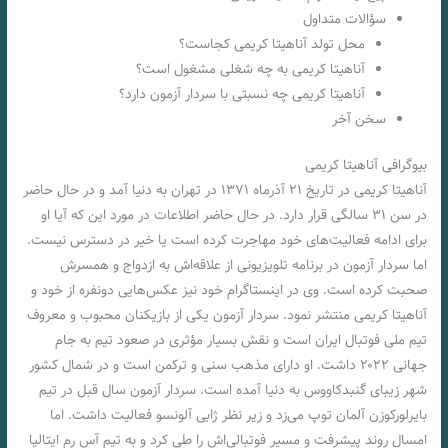
سؤالات متداول
محل تولد آناهیتا کریمی کجاست؟
آناهیتا کریمی به چه شغلی مشغول است؟
آناهیتا کریمی چه نسبتی با سردار آزمون دارد؟
سخن آخر
بیوگرافی آناهیتا کریمی
آناهیتا کریمی در تاریخ ۲۱ آذرماه ۱۳۷۱ در تهران به دنیا آمد و در حال حاضر
در سن ۳۱ سالگی قرار دارد. در حال حاضر اطلاعات در مورد این که آیا او
برای ادامه فعالیت‌های خود مهاجرت کرده است یا خیر در دسترس نیست.
اما سردار آزمون در برنامه تلویزیونی از علاقه‌اش به ازدواج و همسرش
صحبت کرده است. وی در اینستاگرام خود نیز عکس‌هایی دونفره از خود و
آناهیتا کریمی منتشر نمود. سردار آزمون یکی از بازیکنان محبوب و معروف
تیم ملی فوتبال ایران است و نقش بسیار مؤثری در صعود تیم به جام
جهانی ۲۰۲۲ داشت. او دارای مذهب سنی و ترکمن است و در شمال کشور
شهر زیبای گنبدکاووس به دنیا آمده است. سردار آزمون سال قبل در تیم
بایرلورکوزن آلمان توپ می‌زد و زیر نظر ژابی آلونسو فعالیت داشت. اما
امسال روند پیشرفت و مسیر فوتبالی‌اش را طی کرد و به تیم آس رم ایتالیا