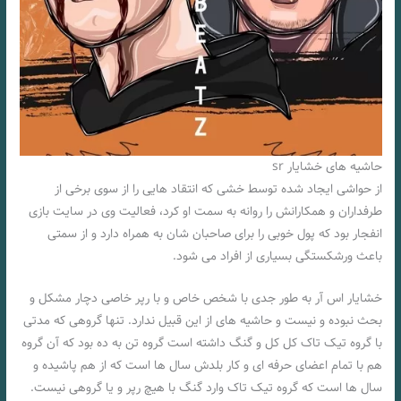
حاشیه های خشایار sr
از حواشی ایجاد شده توسط خشی که انتقاد هایی را از سوی برخی از
طرفداران و همکارانش را روانه به سمت او کرد، فعالیت وی در سایت بازی
انفجار بود که پول خوبی را برای صاحبان شان به همراه دارد و از سمتی
باعث ورشکستگی بسیاری از افراد می شود.
خشایار اس آر به طور جدی با شخص خاص و با رپر خاصی دچار مشکل و
بحث نبوده و نیست و حاشیه های از این قبیل ندارد. تنها گروهی که مدتی
با گروه تیک تاک کل کل و گنگ داشته است گروه تن به ده بود که آن گروه
هم با تمام اعضای حرفه ای و کار بلدش سال ها است که از هم پاشیده و
سال ها است که گروه تیک تاک وارد گنگ با هیچ رپر و یا گروهی نیست.