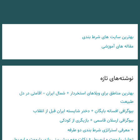
بهترین سایت های شرط بندی
مقاله های آموزشی
نوشته‌های تازه
بهترین مناطق برای ویلاهای استخردار + شمال ایران – اقامتی در دل
طبیعت
بیوگرافی افسانه بایگان + دختر شایسته ایران قبل از انقلاب
بیوگرافی ارسلان قاسمی + بازیگری از کودکی
+ معرفی استراتژی شرط بندی دو طرفه
تحلیل پلیموث و لیورپول + نکات مهم پیش بینی بازی پلیموث و لیورپول