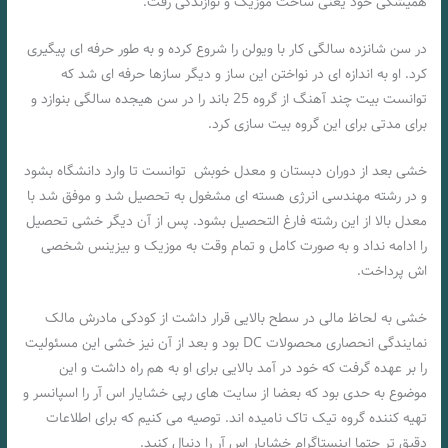
همیشگی خود یعنی ساخت موزیک و نوازندگی رفت.
در سن شانزده سالگی کار با ویولن را شروع کرده و به طور حرفه ای پیگیری
کرد. او به اندازه ای در نواختن این ساز و دیگر سازها حرفه ای شد که
توانست بیت چند آهنگ از گروه 25 باند را در سن هیجده سالگی بنوازد و
برای مدتی برای این گروه بیت سازی کرد.
خشی بعد از دوران دبستان و معدل خوبش توانست تا وارد دانشگاه بشود
و در رشته مهندسی انرژی هسته ای مشغول به تحصیل شد و موفق شد با
معدل بالا از این رشته فارغ التحصیل بشود. پس از آن دیگر خشی تحصیل
را ادامه نداد و به صورت کامل و تمام وقت به موزیک و بیزینس شخصی
اش پرداخت.
خشی به لحاظ مالی در سطح بالایی قرار داشت از کودکی مادرش مالک
نمایندگی انحصاری محصولات DC بود و بعد از آن نیز خشی این مسئولیت
را بر عهده گرفت که خود در آمد بالایی برای او به هم راه داشت و این
موضوع به حدی بود که بعضا از سایت های رپی خشایار اس آر را اسپانسر و
تهیه کننده گروه تیک تاک نامیده اند. توصیه می کنیم که برای اطلاعات
دقیق تر حتما اینستاگرام خشایار اس آر را دنبال کنید.