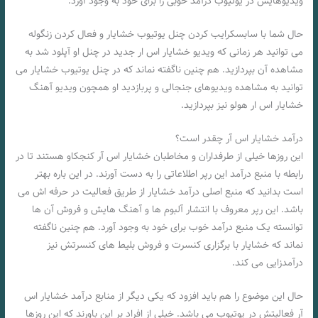
ویدیوهایش در یوتیوب درآمد خوبی را برای خود به وجود آورد.
حال شما با سابسکرایب کردن چنل یوتیوب خشایار و فعال کردن زنگوله
می‌ توانید هر زمانی که ویدیو خشایار اس ار جدید در چنل او آپلود شد به
مشاهده آن بپردازید. هم چنین ناگفته نماند که در چنل یوتیوب خشایار می‌
توانید به مشاهده ویدیوهای جنجالی و پربازدید او همچون ویدیو آهنگ
خشایار اس ار هولو نیز بپردازید.
درآمد خشایار اس آر چقدر است؟
این روزها خیلی از طرفداران و مخاطبان خشایار اس آر کنجکاو هستند تا در
رابطه با منبع درآمد این رپر اطلاعاتی را به دست آورند. در این باره بهتر
است بدانید که منبع اصلی درآمد خشایار از طریق فعالیت در حرفه‌ اش می
باشد. این رپر معروف با انتشار آلبوم‌ ها و آهنگ‌ هایش و فروش آن ها
توانسته یک منبع درآمد خوب برای خود به وجود آورد. هم چنین ناگفته
نماند که خشایار با برگزاری کنسرت و فروش بلیط‌ های کنسرتش نیز
درآمدزایی می‌ کند.
حال این موضوع را هم باید افزود که یکی دیگر از منابع درآمد خشایار اس
آر فعالیتش در یوتیوب می‌ باشد. خیلی از افراد بر این باورند که این روزها