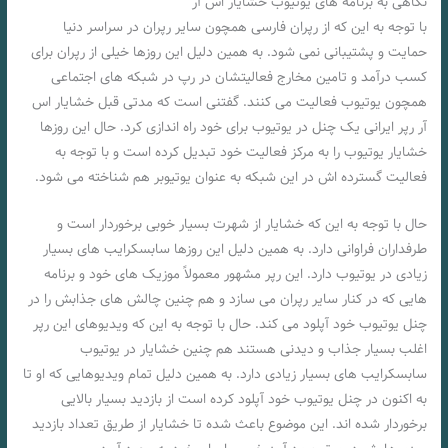
نگاهی به برنامه های یوتیوب خشایار اس آر
با توجه به این که از رپران فارسی همچون سایر رپران در سراسر دنیا
حمایت و پشتیبانی نمی شود. به همین دلیل این روزها خیلی از رپران برای
کسب درآمد و تامین مخارج فعالیتشان در رپ در شبکه‌ های اجتماعی
همچون یوتیوب فعالیت می کنند. گفتنی است که مدتی قبل خشایار اس
آر رپر ایرانی یک چنل در یوتیوب برای خود راه‌ اندازی کرد. حال این روزها
خشایار یوتیوب را به مرکز فعالیت خود تبدیل کرده است و با توجه به
فعالیت گسترده‌ اش در این شبکه به عنوان یوتیوبر هم شناخته می‌ شود.
حال با توجه به این که خشایار از شهرت بسیار خوبی برخوردار است و
طرفداران فراوانی دارد. به همین دلیل این روزها سابسکرایب‌ های بسیار
زیادی در یوتیوب دارد. این رپر مشهور معمولاً موزیک‌ های خود و برنامه‌
هایی که در کنار سایر رپران می‌ سازد و هم چنین چالش‌ های جذابش را در
چنل یوتیوب خود آپلود می‌ کند. حال با توجه به این که ویدیوهای این رپر
اغلب بسیار جذاب و دیدنی هستند هم چنین خشایار در یوتیوب
سابسکرایب‌ های بسیار زیادی دارد. به همین دلیل تمام ویدیوهایی که او تا
به اکنون در چنل یوتیوب خود آپلود کرده است از بازدید بسیار بالایی
برخوردار شده اند. این موضوع باعث شده تا خشایار از طریق تعداد بازدید