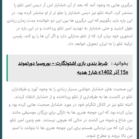
درگیری هایی به وجود آمد که بعد از آن خشایار اس آر دیس امیر تتلو را
منتشر کرد، البته تتلو نیز دیس خشایار را جلو تر از او منتشر کرده بود. در
این باره باید بگوییم که این درگیری ها بین این دو خواننده مدت زمان زیادی
طول کشید و حتی خشایار به تهدید امیر تتلو پرداخت و در این باره در
استوری خود بیان کرد که از تتلو مدارکی دارد و اگر آن ها را رو کند، پلیس
ترکیه تتلو را به ایران تحویل خواهد داد.
بخوانید :
شرط بندی بازی اشتوتگارت – بوروسیا دورتموند
«15 آذر 1402» شارژ هدیه
این صحبت‌ های خشایار حواشی بسیار زیادی را به وجود آورد و طرفداران
تتلو در کامنت ها به طرفداری از تتلو پرداختند و از خشایار انتقاد کردند.
البته تتلو نیز در کانال تلگرام خود در مورد خشایار صحبت‌ هایی کرده بود و
بیان کرده بود که این جوجه هنری ها به تازگی برای بزرگان موسیقی مانند
من شاخ و شونه می کشند در حالی که هیچی نیستند. هم چنین امیر تتلو
بیان کرد که من نردبانی هستم برای این جوجه هنری ها تا بتوانند با اسم
من بالا بروند و مطرح شوند.