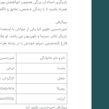
بازیگری استادان بزرگی همچون ابوالفضل پور
همراه باشید تا با زندگی شخصی، علایق و ناگف
بیوگرافی
امیرحسین تقوی کیا یکی از جوانان با استعداد
بازیگر تئاتر، سینما و تلویزیون می باشد. او عل
فارغ التحصیلی دیپلم خودش را در رشته طراح
نام و نام خانوادگی
امیرحسین 
ملیت
ایرانی
شغل
کارگردان، ب
روبیکا
taqvikia
آپارات
am000p
بیوگرافی امیرحسین تقوی کیا