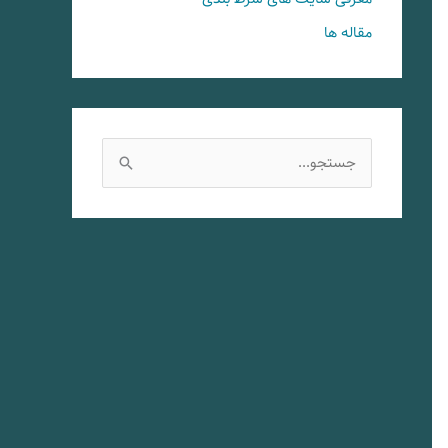
مقاله ها
ج
س
ت
ج
و
ب
ر
ا
ی
: