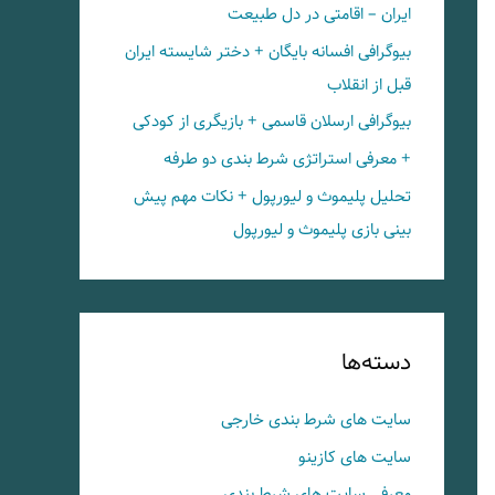
ایران – اقامتی در دل طبیعت
بیوگرافی افسانه بایگان + دختر شایسته ایران
قبل از انقلاب
بیوگرافی ارسلان قاسمی + بازیگری از کودکی
+ معرفی استراتژی شرط بندی دو طرفه
تحلیل پلیموث و لیورپول + نکات مهم پیش
بینی بازی پلیموث و لیورپول
دسته‌ها
سایت های شرط بندی خارجی
سایت های کازینو
معرفی سایت های شرط بندی