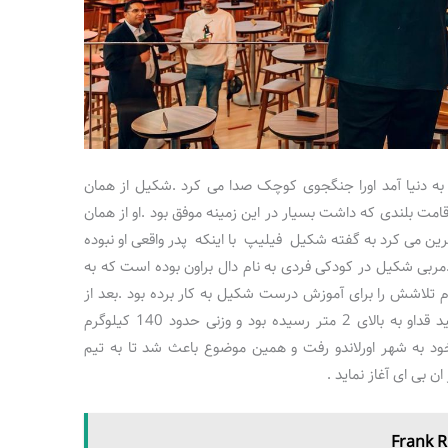
 دنیا آمد اورا جنگجوی کوچک صدا می کرد .شکیل از همان
امت بلندی که داشت بسیار در این زمینه موفق بود .او از همان
ین می کرد به گفته شکیل فیلیپ با اینکه پدر واقعی او نبوده
مربی شکیل در کودکی فردی به نام دال براون بوده است که به
لاشش را برای آموزش درست شکیل به کار برده بود .بعد از
اینکه شکیل بالغ شد و به سن 20 سالگی رسید قداو به بالای 2 متر رسیده بود و وزنی حدود 140 کیلوگرم
ود به شهر اورلاندو رفت و همین موضوع باعث شد تا به تیم
ن بی ای آغاز نماید .