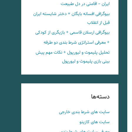
ایران – اقامتی در دل طبیعت
بیوگرافی افسانه بایگان + دختر شایسته ایران
قبل از انقلاب
بیوگرافی ارسلان قاسمی + بازیگری از کودکی
+ معرفی استراتژی شرط بندی دو طرفه
تحلیل پلیموث و لیورپول + نکات مهم پیش
بینی بازی پلیموث و لیورپول
دسته‌ها
سایت های شرط بندی خارجی
سایت های کازینو
معرفی سایت های شرط بندی