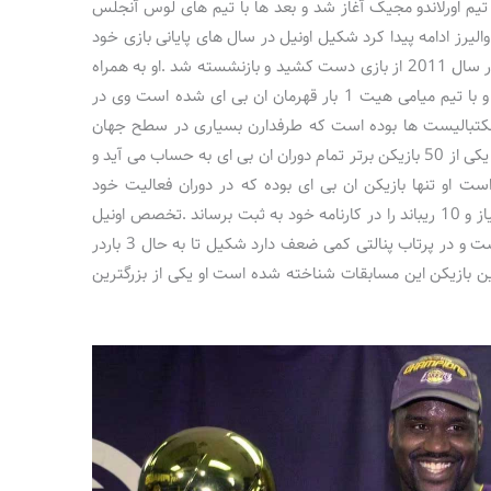
یم اورلاندو مجیک آغاز شد و بعد ها با تیم های لوس آنجلس
الیرز ادامه پیدا کرد شکیل اونیل در سال های پایانی بازی خود
به تیم بوستون سلتیکس پیوست و در نهایت در سال 2011 از بازی دست کشید و بازنشسته شد .او به همراه
تیم لوس آنجلس لیکرز 3 بار موفق به قهرمانی و با تیم میامی هیت 1 بار قهرمان ان بی ای شده است وی در
سکتبالیست ها بوده است که طرفدارن بسیاری در سطح جهان
داشته و بسیار محبوب بوده است .شکیل اونیل یکی از 50 بازیکن برتر تمام دوران ان بی ای به حساب می آید و
است او تنها بازیکن ان بی ای بوده که در دوران فعالیت خود
توانسته در 13 فصل پشت سر هم آمار 20 امتیاز و 10 ریباند را در کارنامه خود به ثبت برساند .تخصص اونیل
در شوت های کوتاه و اسلم دانک های قدرتی است و در پرتاب پنالتی کمی ضعف دارد شکیل تا به حال 3 باردر
ن بازیکن این مسابقات شناخته شده است او یکی از بزرگترین