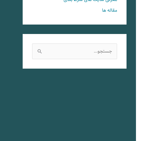
مقاله ها
ج
س
ت
ج
و
ب
ر
ا
ی
: