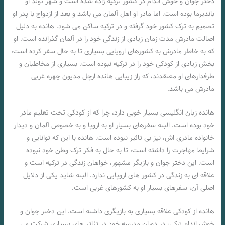
دختر جوان و خوش اندام در کشور ترکیه زاده شده است و شهر تولد او
باندیرما بوده است. اما مادر او اهل آلمان می باشد و بعد از ازدواج با پدر او
تصمیم به ترک کشور خود گرفته و در ترکیه ساکن می شود. هانده به دلیل
اصالت مادرش مدت زمان زیادی از زندگی خود را در آلمان گذرانده است. او
که به خاطر مادرش به کشورهای اروپایی بسیاری تا به حال سفر کرده است،
بخش زیادی از کودکی خود را در ترکیه نبوده است. بسیاری از مخاطبان و
طرفدارهای او معتقدند، که راز زیبایی هانده ارچل مدیون چهره غربی
مادرش می باشد.
هانده زبان انگلیسی بسیار خوبی دارد، چرا که از کودکی تحت تعلیم مادر
خود بوده است. البته سفرهای بسیار او به اروپا و به خصوص آلمان و دیدار
خانواده مادری اش، نیز بی تاثیر نبوده است. هانده با این که توانایی و
شرایط مهاجرت را داشته است، تا به حال به فکر ترک وطن خود نبوده
است. این دختر جوان و بازیگر مشهور، خواهان زندگی در ترکیه است و
علاقه ای به زندگی در کشور های اروپایی ندارد. البته شاید یکی از دلایل
اصلی آن، سفرهای بسیار او به کشورهای غربی است.
هانده از کودکی علاقه بسیاری به بازیگری داشته است. این دختر جوان و
خوش اندام ترکی، در دوران مدرسه خود در تئاتر های بسیاری شرکت می