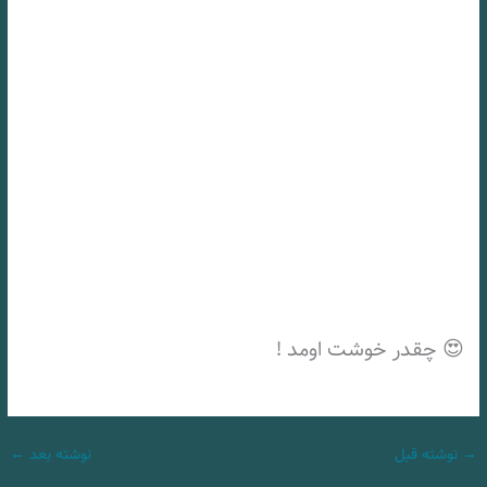
😍 چقدر خوشت اومد !
→
نوشته قبل
نوشته بعد
←