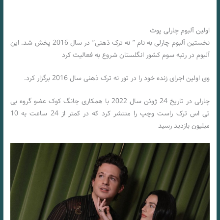
اولین آلبوم چارلی پوث
نخستین آلبوم چارلی به نام ” نه ترک ذهنی” در سال 2016 پخش شد. این
آلبوم در رتبه سوم کشور انگلستان شروع به فعالیت کرد
وی اولین اجرای زنده خود را در تور نه ترک ذهنی سال 2016 برگزار کرد.
چارلی در تاریخ 24 ژوئن سال 2022 با همکاری جانگ کوک عضو گروه بی
تی اس ترک راست وچپ را منتشر کرد که در کمتر از 24 ساعت به 10
میلیون بازدید رسید