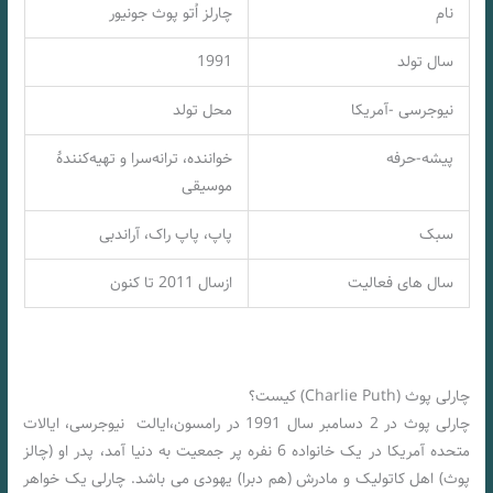
نام
چارلز اُتو پوث جونیور
سال تولد
1991
نیوجرسی -آمریکا
محل تولد
پیشه-حرفه
خواننده، ترانه‌سرا و تهیه‌کنندهٔ
موسیقی
سبک
پاپ، پاپ راک، آراندبی
سال های فعالیت
ازسال 2011 تا کنون
چارلی پوث (Charlie Puth) کیست؟
چارلی پوث در 2 دسامبر سال 1991 در رامسون،ایالت نیوجرسی، ایالات
متحده آمریکا در یک خانواده 6 نفره پر جمعیت به دنیا آمد، پدر او (چالز
پوث) اهل کاتولیک و مادرش (هم دبرا) یهودی می باشد. چارلی یک خواهر