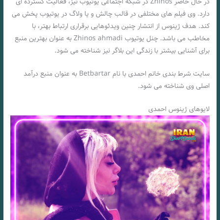
در حال حاضر Zhinos در شبکه اجتماعی یوتیوب نیز، فعالیت گسترده ای
دارد. وی فیلم های مختلفی در قالب چالش و یا ولاگ در یوتیوب پخش می
کند. هدف ژینوس از انتشار چنین ویدئوهایی برقراری ارتباط بهتر، با
مخاطب می باشد. چنل یوتیوب Zhinos ahmadi به عنوان بهترین منبع
برای آشنایی بیشتر با زندگی این بلاگر نیز شناخته می شود.
سایت شرط بندی خانم احمدی با نام Betbartar به عنوان منبع درآمد
اصلی وی شناخته می شود.
لایوهای ژینوس احمدی