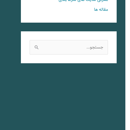
مقاله ها
ج
س
ت
ج
و
ب
ر
ا
ی
: