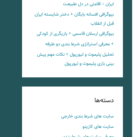
ایران – اقامتی در دل طبیعت
بیوگرافی افسانه بایگان + دختر شایسته ایران
قبل از انقلاب
بیوگرافی ارسلان قاسمی + بازیگری از کودکی
+ معرفی استراتژی شرط بندی دو طرفه
تحلیل پلیموث و لیورپول + نکات مهم پیش
بینی بازی پلیموث و لیورپول
دسته‌ها
سایت های شرط بندی خارجی
سایت های کازینو
معرفی سایت های شرط بندی