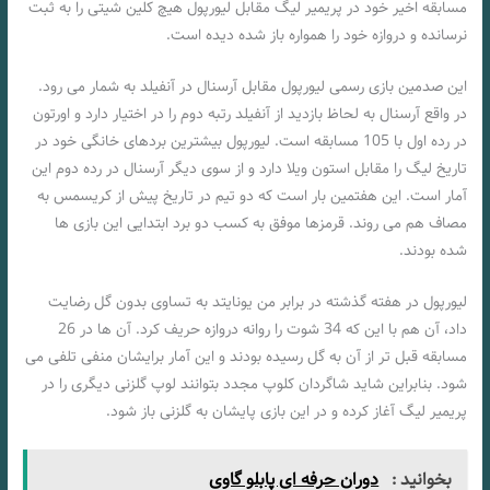
مسابقه اخیر خود در پریمیر لیگ مقابل لیورپول هیچ کلین شیتی را به ثبت
نرسانده و دروازه خود را همواره باز شده دیده است.
این صدمین بازی رسمی لیورپول مقابل آرسنال در آنفیلد به شمار می رود.
در واقع آرسنال به لحاظ بازدید از آنفیلد رتبه دوم را در اختیار دارد و اورتون
در رده اول با 105 مسابقه است. لیورپول بیشترین بردهای خانگی خود در
تاریخ لیگ را مقابل استون ویلا دارد و از سوی دیگر آرسنال در رده دوم این
آمار است. این هفتمین بار است که دو تیم در تاریخ پیش از کریسمس به
مصاف هم می روند. قرمزها موفق به کسب دو برد ابتدایی این بازی ها
شده بودند.
لیورپول در هفته گذشته در برابر من یونایتد به تساوی بدون گل رضایت
داد، آن هم با این که 34 شوت را روانه دروازه حریف کرد. آن ها در 26
مسابقه قبل تر از آن به گل رسیده بودند و این آمار برایشان منفی تلفی می
شود. بنابراین شاید شاگردان کلوپ مجدد بتوانند لوپ گلزنی دیگری را در
پریمیر لیگ آغاز کرده و در این بازی پایشان به گلزنی باز شود.
بخوانید :
دوران حرفه ای پابلو گاوی