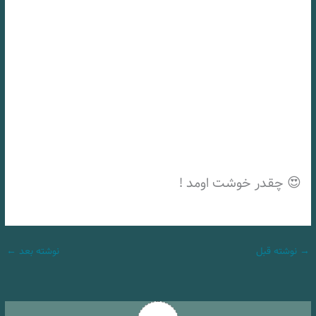
😍 چقدر خوشت اومد !
→
نوشته قبل
نوشته بعد
←