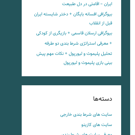
ایران – اقامتی در دل طبیعت
بیوگرافی افسانه بایگان + دختر شایسته ایران
قبل از انقلاب
بیوگرافی ارسلان قاسمی + بازیگری از کودکی
+ معرفی استراتژی شرط بندی دو طرفه
تحلیل پلیموث و لیورپول + نکات مهم پیش
بینی بازی پلیموث و لیورپول
دسته‌ها
سایت های شرط بندی خارجی
سایت های کازینو
معرفی سایت های شرط بندی