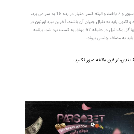
اورتون اما اصلا شرایط خوبی ندارد و با 5 برد، 2 تاسوی و 7 باخت و البته کسر امتیاز در رده 18 به سر می برد.
ین تیم کسر شد و اکنون باید به دنبال جبران آن باشند. آخرین نبرد اورتون در
خانه ناتینگهام فارست بود که یک بر صفر و با تنها گل مک نیل در دقیقه 67 موفق به کسب برد شد. برنامه
 باید به مصاف چلسی بروند.
 بندی، از این مقاله عبور نکنید.