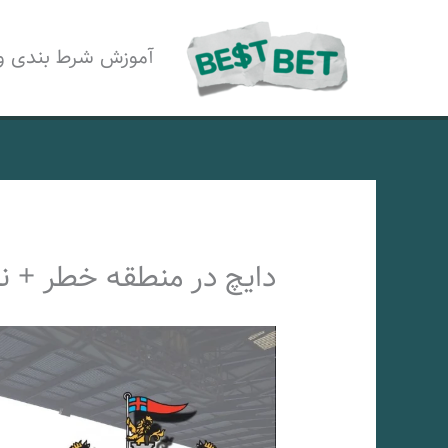
رش
ه
آموزش شرط بندی و
حتوا
دایچ در منطقه خطر + ن