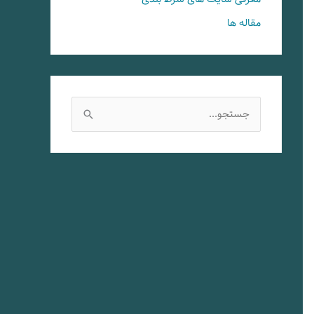
مقاله ها
ج
س
ت
ج
و
ب
ر
ا
ی
: