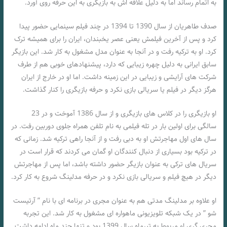
به اتمام رساند اما به دلیل علاقه اش به بازیگری به این حرفه روی آورد.
صدف طاهریان از سال 1390 تا 1394 در چند فیلم سینمایی حضور پیدا
کرد و پس از آخرین فیلمش یعنی عصر یخبندان، ایران را برای همیشه ترک
کرد. او به ترکیه رفت و در آنجا به عنوان مدل مشغول به کار شد. این بازیگر
سابق ایرانی به دلیل چهره زیبایی که دارد، پیشنهادهای خوبی هم از طرف
شرکت های آرایشی و زیبایی در این زمینه داشت. اما او در خارج از ایران
هرگز دیگر در فیلم یا سریالی بازی نکرد و حرفه بازیگری را کنار گذاشت.
او بازیگری را در کلاس های بازیگری و از سال 1386 آموخت و در 23
سالگی برای اولین بار در تله فیلمی به نام تلفن همراه جلوی دوربین رفت. در
سال های اول مهاجرتش او به دبی رفت و از آنجا راهی ترکیه شد. زمانی که
در ترکیه بود بسیاری از دنبال کنندگان او گمان می کردند که قرار است در
سریال های ترکی به عنوان بازیگر حضور داشته باشد، اما پس از مهاجرتش
دیگر در هیچ فیلم و سریالی بازی نکرد و در حرفه مدلینگ شروع به کار کرد.
او علاوه بر مدلینگ مدتی هم به عنوان مجری در برنامه ای با نام ” آرتیست
شو ” در یک شبکه تلویزیونی ماهواره ای مشغول به کار شد. این تجربه
مجری گری او مربوط به تیرماه سال 1399 بود و تنها چند ماه ادامه داشت