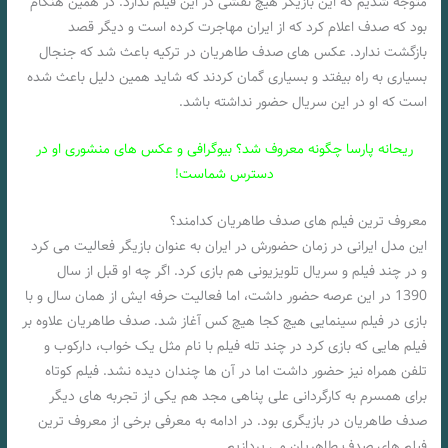
متوجه شدیم که این بازیگر هیچ نقشی در این فیلم ندارد. در همین هنگام
بود که صدف اعلام کرد که از ایران مهاجرت کرده است و دیگر قصد
بازگشت ندارد. عکس های صدف طاهریان در ترکیه باعث شد که جنجال
بسیاری به راه بیفتد و بسیاری گمان کردند که شاید همین دلیل باعث شده
است که او در این سریال حضور نداشته باشد.
ریحانه پارسا چگونه معروف شد؟ بیوگرافی و عکس های منشوری او در
دسترس شماست!
معروف ترین فیلم های صدف طاهریان کدامند؟
این مدل ایرانی در زمان حضورش در ایران به عنوان بازیگر فعالیت می کرد
و در چند فیلم و سریال تلویزیونی هم بازی کرد. اگر چه او قبل از سال
1390 در این عرصه حضور داشت، اما فعالیت حرفه ایش از همان سال و با
بازی در فیلم سینمایی هیچ کجا هیچ کس آغاز شد. صدف طاهریان علاوه بر
فیلم هایی که بازی کرد در چند تله فیلم با نام مثل یک خواب، دارکوب و
تلفن همراه نیز حضور داشت اما در آن ها چندان دیده نشد. فیلم کوتاه
برای همسرم به کارگردانی علی پناهی مجد هم یکی از تجربه های دیگر
صدف طاهریان در بازیگری بود. در ادامه به معرفی برخی از معروف ترین
فیلم های صدف طاهریان می پردازیم.