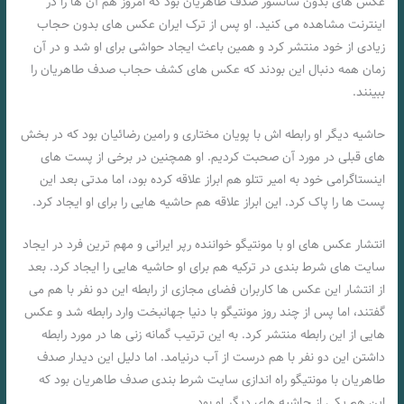
عکس های بدون سانسور صدف طاهریان بود که امروز هم آن ها را در
اینترنت مشاهده می کنید. او پس از ترک ایران عکس های بدون حجاب
زیادی از خود منتشر کرد و همین باعث ایجاد حواشی برای او شد و در آن
زمان همه دنبال این بودند که عکس های كشف حجاب صدف طاهریان را
ببینند.
حاشیه دیگر او رابطه اش با پویان مختاری و رامین رضائیان بود که در بخش
های قبلی در مورد آن صحبت کردیم. او همچنین در برخی از پست های
اینستاگرامی خود به امیر تتلو هم ابراز علاقه کرده بود، اما مدتی بعد این
پست ها را پاک کرد. این ابراز علاقه هم حاشیه هایی را برای او ایجاد کرد.
انتشار عکس های او با مونتیگو خواننده رپر ایرانی و مهم ترین فرد در ایجاد
سایت های شرط بندی در ترکیه هم برای او حاشیه هایی را ایجاد کرد. بعد
از انتشار این عکس ها کاربران فضای مجازی از رابطه این دو نفر با هم می
گفتند، اما پس از چند روز مونتیگو با دنیا جهانبخت وارد رابطه شد و عکس
هایی از این رابطه منتشر کرد. به این ترتیب گمانه زنی ها در مورد رابطه
داشتن این دو نفر با هم درست از آب درنیامد. اما دلیل این دیدار صدف
طاهریان با مونتیگو راه اندازی سایت شرط بندی صدف طاهریان بود که
این هم یکی از حاشیه های دیگر او بود.