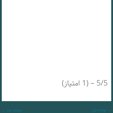
5/5 – (1 امتیاز)
→
نوشته قبل
نوشته بعد
←