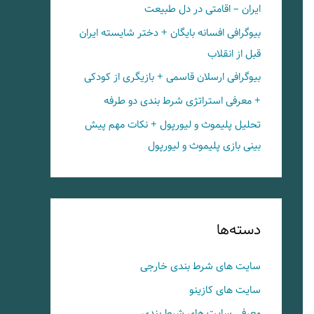
ایران – اقامتی در دل طبیعت
بیوگرافی افسانه بایگان + دختر شایسته ایران
قبل از انقلاب
بیوگرافی ارسلان قاسمی + بازیگری از کودکی
+ معرفی استراتژی شرط بندی دو طرفه
تحلیل پلیموث و لیورپول + نکات مهم پیش
بینی بازی پلیموث و لیورپول
دسته‌ها
سایت های شرط بندی خارجی
سایت های کازینو
معرفی سایت های شرط بندی