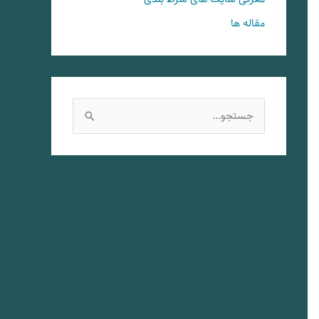
مقاله ها
ج
س
ت
ج
و
ب
ر
ا
ی
: