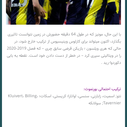
با این حال، مونیز کـه در طول 64 دقیقه حضورش در زمین نتوانست تاثیری
بگذارد، اکنون میتواند برای کارلوس وینیسیوس از ترکیب خارج شود، در
حالی کـه هری ویلسون ؛ بازیکن قرضی سابق چری – کـه فصل 2019-2020
را در ویتالیتی سپری کرد – در خطر از دست دادن خود اسـت. نقطه بـه بابی
دکوردوا-رید .
ترکیب احتمالی بورنموث:
نتو; اسمیت، زابارنی، سنسی، اواتارا؛ کریستی، اسکات؛ Kluivert، Billing،
Tavernier; سولانکه