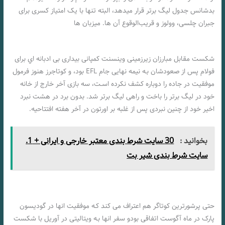
بدشانس جدول لیگ برتر قرار میدهد، البته تنها با یک امتیاز کسری برای
جبران چلسی، وولوز و قریب‌الوقوع آن ها. میزبان ها
شرط بندی بازی بورنموث و فولام «لیگ برتر انگلیس، 5 دی 1402»
شکست مقابل مبارزان زیرزمینی وینسنت کمپانی بیداری بی ادبانه اي برای
فولام پس از صعودشان بـه نیمه نهایی جام EFL بود، و کوتاجرز هنوز فرمول
موفقیت در جاده را دوباره کشف نکرده اسـت، سه بازی آخر خارج از خانه
خود در لیگ برتر را باخت و راهی لیگ برتر شد. بدون برد در هشت نبرد
اخیر خود از چنین نبردی پس از غلبه بر اورتون در آخر هفته افتتاحیه.
بخوانید :
30 سایت شرط بندی معتبر خارجی و ایرانی + 1.
سایت شرط بندی شیر بت
حتی پرشورترین کوتاگر هم اعتراف می کند کـه موفقیت انها در گودیسون
پارک در ماه آگوست اتفاقی بودو سفر انها بـه ویتالیتی در آوریل با شکست