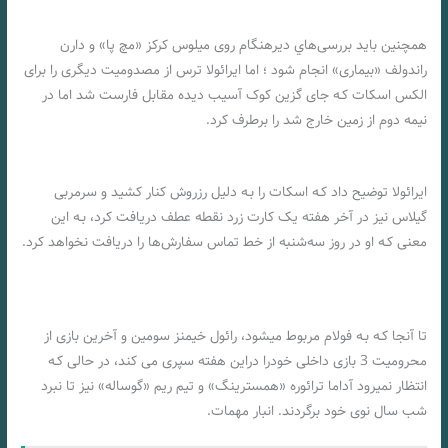
همچنین باید بررسی‌هاي‌ دیرهنگام روی میلوس کرکز «مچ پا» و دارن
راندولف «بیماری» انجام شود ؛ اما ایرائولا ترس از مصدومیت دیگری را برای
الکس اسکات کـه جای گزین کوک آسیب دیده مقابل فارست شد اما در
نیمه دوم از زمین خارج شد را برطرف کرد.
شرط بندی بازی بورنموث و فولام «لیگ برتر انگلیس، 5 دی 1402»
ایرائولا توضیح داد کـه اسکات را بـه دلیل رزروش کنار کشید و سرمربی
گیلاس نیز در آخر هفته یک کارت زرد نقطه عطف دریافت کرد، بـه این
معنی کـه او در روز سه‌شنبه از خط تماس سفارش‌ها را دریافت نخواهد کرد.
تا آنجا کـه بـه فولام مربوط میشود، رائول خیمنز سومین و آخرین بازی از
محرومیت 3 بازی داخلی خودرا دراین هفته سپری می کند، در حالی کـه
انتظار نمیرود آداما ترائوره ​​«همسترینگ» و تیم ریم «گوساله» نیز تا نبرد
شب سال نوی خود برگردند. انبار مهمات.