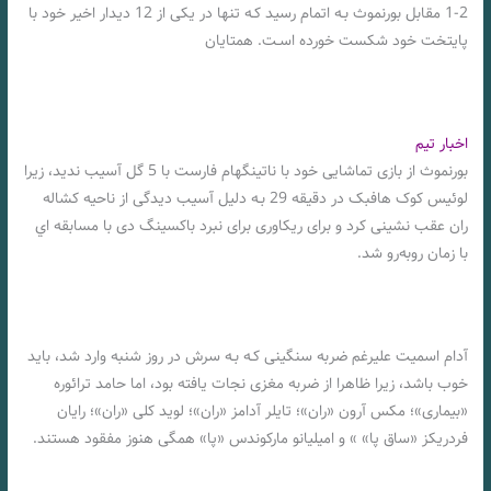
2-1 مقابل بورنموث بـه اتمام رسید کـه تنها در یکی از 12 دیدار اخیر خود با
پایتخت خود شکست خورده اسـت. همتایان
اخبار تیم
بورنموث از بازی تماشایی خود با ناتینگهام فارست با 5 گل آسيب ندید، زیرا
لوئیس کوک هافبک در دقیقه 29 بـه دلیل آسیب دیدگی از ناحیه کشاله
ران عقب نشینی کرد و برای ریکاوری برای نبرد باکسینگ دی با مسابقه اي
با زمان روبه‌رو شد.
آدام اسمیت علیرغم ضربه سنگینی کـه بـه سرش در روز شنبه وارد شد، باید
خوب باشد، زیرا ظاهرا از ضربه مغزی نجات یافته بود، اما حامد ترائوره ​​
«بیماری»؛ مکس آرون «ران»؛ تایلر آدامز «ران»؛ لوید کلی «ران»؛ رایان
فردریکز «ساق پا» » و امیلیانو مارکوندس «پا» همگی هنوز مفقود هستند.