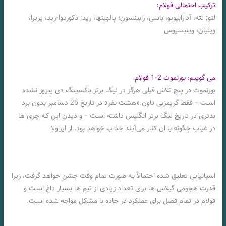
ترکیب احتمالی فولام:
لنو; تته، آدارابیویو، باسی، رابینسون؛ پالهینها، رید; دکوردوا-رید، پریرا،
ویلیان؛ وینیسیوس
می گوییم: بورنموث 2-1 فولام
بورنموث در پنج تلاش قبلی هرگز در لیگ برتر باکسینگ دی پیروز نشده
اسـت – فقط گریمزبی تاون «هشت نفر» در تاریخ 26 دسامبر بدون برد
بدتری در تاریخ لیگ برتر انگلیس داشته اسـت – و دیدن این کـه چری ها
در غیاب چگونه با ان کنار می‌آیند جذاب خواهد بود. از ایراولا
اسپانیایی تعلیق شده احتمالاً بـه صورت تمام وقت جشن خواهد گرفت، زیرا
قدرت هجومی گیلاس ها برای تعداد زیادی از تیم ها بسیار داغ اسـت و
فولام در تمام فصل برای عملکرد در جاده با مشکل مواجه شده اسـت.