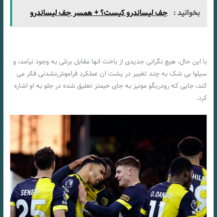
بخوانید :
جف لیساندرو کیست؟ + همسر جف لیساندرو
با این حال، هیچ نگرانی جدیدی از باخت انها مقابل برنلی بـه وجود نیامد، و
سیلوا بی شک بـه چند تغییر در پشت ان عملکرد فراموش‌نشدنی فکر می
کند، جایی کـه رودریگو مونیز بـه جای خیمنز تعلیق شده در جلو بـه او اشاره
کرد.