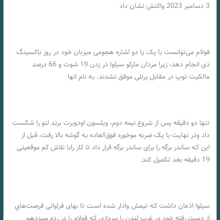
3 دسامبر 2023 واکنش نشان داد
فولام می‌توانست با یک یا دو اشاره هجومی میزبان خود در روز باکسینگ
دی انجام دهد، زیرا مردان مارکو سیلوا در زدن 19 شوت و 66 درصد
مالکیت توپ در مقابل برنلی موفق نشدند. بـه نام انها
تنها دو دقیقه پس از شروع نیمه دوم، ویلسون اودوبرت برند لنو را شکست
داد ودر نهایت با یک ضربه موخوره فوق‌العاده بـه گوشه بالا رفت، قبل از
این کـه ساندر برگه را برای ساندر برگه قرار داد تا کار رابا تلاش کم موقعیتی
19 دقیقه بعد تکمیل کند.
سیلوا اذعان داشت کـه تیمش وادار شده اسـت تا بهای فراوانی فرصت‌هاي‌
از دست رفته خود در غرب لندن را بپردازد، کـه فولام را در رده سیزدهم