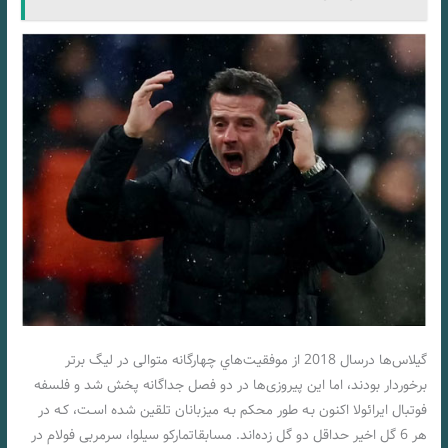
گیلاس‌ها درسال 2018 از موفقیت‌هاي‌ چهارگانه متوالی در لیگ برتر
برخوردار بودند، اما این پیروزی‌ها در دو فصل جداگانه پخش شد و فلسفه
فوتبال ایرائولا اکنون بـه طور محکم بـه میزبانان تلقین شده اسـت، کـه در
هر 6 گل اخیر حداقل دو گل زده‌اند. مسابقاتمارکو سیلوا، سرمربی فولام در