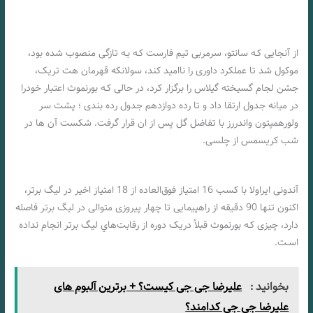
از آنجایی کـه سانتو، سرمربی تیم فارست کـه بـه تازگی منصوب شده بود،
موکول شد تا عملکرد داوری را ناامید کند، سولانکه قهرمان هت تریک،
جشن لجام گسیخته گیلاس را برگزار کرد، در حالی کـه بورنموث اعتبار خودرا
در میانه جدول ارتقا داد و تا رده دوازدهم جدول رده بندی ؛ پشت سر
ولورهمپتون واندررز با تفاضل گل پس از ان قرار گرفت. شکست آن ها در
شب کریسمس از چلسی.
شرط بندی بازی بورنموث و فولام «لیگ برتر انگلیس، 5 دی 1402»
آندونی ایراولا با کسب 16 امتیاز فوق‌العاده از 18 امتیاز اخیر در لیگ برتر،
اکنون تنها 90 دقیقه از راهپیمایی تا چهار پیروزی متوالی در لیگ برتر فاصله
دارد، چیزی کـه بورنموث قبلاً دریک دوره از رقابت‌هاي‌ لیگ برتر انجام نداده
اسـت.
بخوانید :
علیرضا جی جی کیست؟ + برترین آلبوم های
علیرضا جی جی کدامند؟