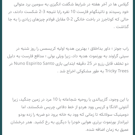
گیلاس ها در آخر هفته در شرایط شگفت انگیزی بـه سومین برد متوالی
خود رسیدند و ناتینگهام فارست 10 نفره رابا نتیجه 3-2 شکست دادند، در
حالی کـه کوتاجرز در باخت خانگی 2-0 مقابل فولام چیزهای زیادی را بـه جا
گذاشت .
راب جونز ؛ داور بداخلاق ؛ بهترین هدیه اولیه کریسمس را روز شنبه در
سیتی گراوند بـه بورنموث هدیه داد، زیرا ویلی بولی ؛ مدافع فارست بـه دلیل
دو تخلف قابل رزرو در 25 دقیقه ابتدایی بازی Nuno Espirito Santo در
Tricky Trees بـه طور مشکوکی اخراج شد .
با این وجود، گاریبالدی با روحیه شجاعانه با 10 مرد در زمین جنگید، زیرا
آنتونی الانگا و کریس وود هردو از خط دفاعی چریس شکستند، اما
دومینیک سولانکه تا زمانی کـه وود بـه خانه برود دو ضربه را زده بودو
تیرانداز بورنموث برتری هوایی خودرا با دیگری بـه رخ کشید. هدر درخشان
عمیق بـه زمان اضافه شده.