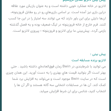
لاتزیو در خانه عملکرد خوبی داشته اسـت و بـه عنوان بازیکن مورد علاقه
دراین بازی نیز آمده اسـت. بر اساس بازی‌هاي‌ رو در رو مقابل فروزینونه،
ان‌ها دلیلی برای این باور دارند کـه می توانند سه امتیاز را در این جا کسب
کنند. فرم خارج از خانه فروزینونه در لیگ ضعیف بوده و بـه فصل گذشته
بازمی گردد. پیش‌بینی ما برای لاتزیو و فروزینونه ؛ پیروزی لاتزیو اسـت.
پیش بینی :
لاتزیو برنده مسابقه است
می توانید با شرط‌بندی در Bwin زمان فوق‌العاده‌اي داشته باشید . حتی
بهتر اسـت اگر بتوانید قیمت هاي‌ بهتری را بـه دست آورید. این همان چیزی
اسـت کـه در سایت Bwin موجود اسـت و می‌تواند بـه افزایش برد شـما
کمک کند. آن ها در مسابقات انتخابی سه گانه هستند و اگر آن ها را
انتخاب کنید، شانس برای ان شرط افزایش مییابد.