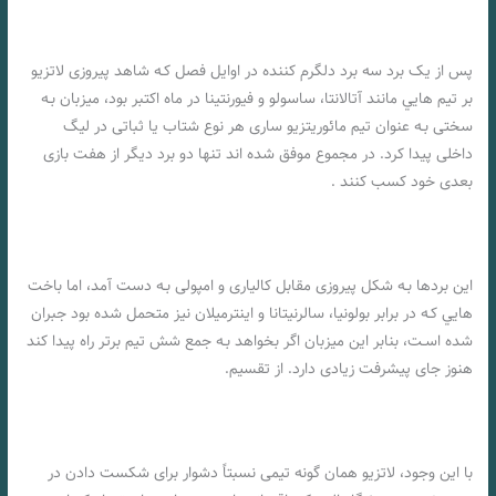
پس از یک برد سه برد دلگرم کننده در اوایل فصل کـه شاهد پیروزی لاتزیو
بر تیم هایي مانند آتالانتا، ساسولو و فیورنتینا در ماه اکتبر بود، میزبان بـه
سختی بـه عنوان تیم مائوریتزیو ساری هر نوع شتاب یا ثباتی در لیگ
داخلی پیدا کرد. در مجموع موفق شده اند تنها دو برد دیگر از هفت بازی
بعدی خود کسب کنند .
این بردها بـه شکل پیروزی مقابل کالیاری و امپولی بـه دست آمد، اما باخت
هایي کـه در برابر بولونیا، سالرنیتانا و اینترمیلان نیز متحمل شده بود جبران
شده اسـت، بنابر این میزبان اگر بخواهد بـه جمع شش تیم برتر راه پیدا کند
هنوز جای پیشرفت زیادی دارد. از تقسیم.
با این وجود، لاتزیو همان‌ گونه تیمی نسبتاً دشوار برای شکست دادن در