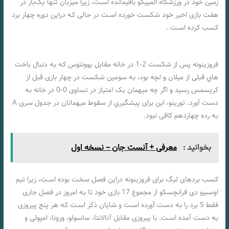
زمین خود در ورزشگاه المپیکو باقیمانده اسـت، زیرا میزبان تنها یک‌بار در
هفت بازی اخیر خود شکست خورده اسـت در حالی کـه دراین دوره چهار برد
کسب کرده اسـت .
شرط بندی بازی لاتزیو و فروزینونه «سری آ ایتالیا، 8 دی 1402»
فروزینونه پس از شکست 2-1 در خانه مقابل یوونتوس کـه بـه دنبال باخت
هاي‌ قبلی از میلان و لچه بود، بـه سومین شکست در چهار بازی قبل از
کریسمس رسید و اگر چه میهمان یک امتیاز در تساوی 0-0 در خانه بـه
دست آورد. تورینو، این برای پیشگیري از سقوط میهمانان در جدول سری A
بـه رده چهاردهم کافی نبود.
بخوانید :
معرفی + آنست جان – نسخه اول
کسب بردهای لیگ برای فروزینونه دراین فصل سخت بوده اسـت، زیرا تیم
اوسبیو دی فرانچسکو از مجموع 17 بازی خود تا بـه امروز در فصل جاری
فقط 5 برد را بـه دست آورده اسـت و شایان ذکر اسـت کـه هر پنج پیروزی
بـه دست آمده اسـت. با پیروزی مقابل آتالانتا، ساسولو، ورونا، امپولی و