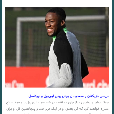
بررسی بازیکنان و مصدومان پیش بینی لیورپول و نیوکاسل
جوتا، نونیز و لوئیس دیاز برای دو نقطه در خط حمله لیورپول با محمد صلاح
مبارزه خواهند کرد کـه گل بعدی او در لیگ برتر صد و پنجاهمین گل او برای