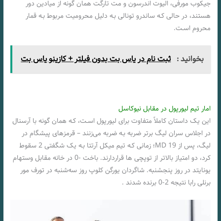
جیکوب مورفی، الیوت اندرسون و مت تارگت همان‌ گونه از میادین دور
هستند، در حالی کـه ساندرو تونالی بـه دلیل محرومیت مربوط بـه قمار
محروم اسـت.
بخوانید :
ثبت نام در یاس بت بدون فیلتر + کازینو یاس بت
امار تیم لیورپول در مقابل نیوکاسل
این یک داستان کاملاً متفاوت برای لیورپول اسـت، کـه همان‌ گونه با آرسنال
در اجلاس سران لیگ برتر ضربه بـه ضربه می‌زنند – قرمزهای پیشگام در
لیگ، پس از MD 19؛ زمانی کـه تیم میکل آرتتا بـه یک شگفتی 2 سقوط
کرد، دو امتیاز بالاتر از توپچی ها قراردارند. باخت -0 در خانه مقابل وستهام
یونایتد در روز پنجشنبه. شاگردان یورگن کلوپ روز سه‌شنبه در تورف مور
برنلی رابا نتیجه 2-0 برنده شدند .