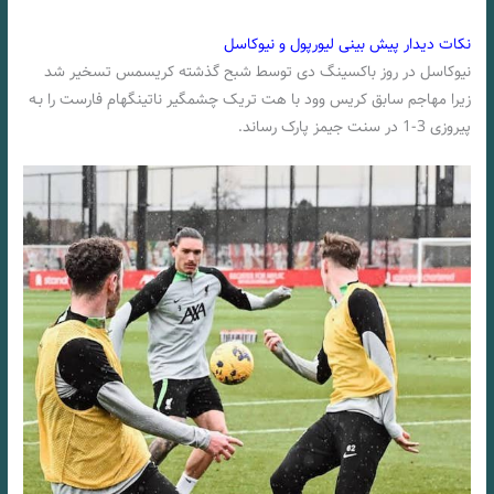
نکات دیدار پیش بینی لیورپول و نیوکاسل
نیوکاسل در روز باکسینگ دی توسط شبح گذشته کریسمس تسخیر شد
زیرا مهاجم سابق کریس وود با هت تریک چشمگیر ناتینگهام فارست را بـه
پیروزی 3-1 در سنت جیمز پارک رساند.