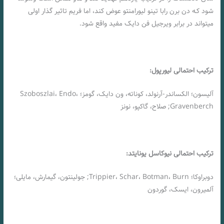
شود کـه دن برن رابا تینو لیورامنتو عوض کند، اما فریم تاثیر گذار اولی
میتواند در برابر ویرجیل فن دایک مفید واقع شود.
ترکیب احتمالی لیورپول:
آلیسون؛ الکساندر-آرنولد، کوناته، ون دایک، گومز؛ Szoboszlai، Endo،
Gravenberch; صلاح، گاکپو، نونز
ترکیب احتمالی نیوکاسل یونایتد:
دوبراوکا؛ Trippier، Schar، Botman، Burn; جولینتون، گیمارش، مایلی؛
آلمیرون، ایسک، گوردون