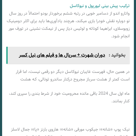
ترکیب پیش بینی لیورپول و نیوکاسل
واتارو اندو از دسامبر خوبی در رتبه ششم برخوردار بودو احتمالاً در روز سال
نو دوباره نقش خودرا بازی میکند، هرچند یادآوری‌ها باید برای اکثر دومینیک
زوبوسلای، ابراهیما کوناته و لوئیس دیاز پس از نیمکت نشینی در تورف مور
انجام شود.
بخوانید :
دوران شهرت + سریال ها و فیلم های نیل کسر
در همین حال، فهرست غایبان نیوکاسل دیگر دو رقمی نیست، اما قرار
اسـت کمتر از هشت سرباز مجروح درکنار ساندرو تونالی، کـه هشت
ماه اول سال 2024 باقی مانده محرومیت خود از شرط بندی را سپری کند،
کنار بمانند.
نیک پوپ «شانه»؛ جیکوب مورفی «شانه»؛ هاروی بارنز «پا»؛ جمال لاسلز