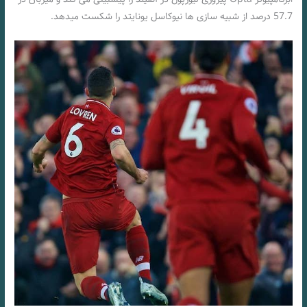
57.7 درصد از شبیه سازی ها نیوکاسل یونایتد را شکست میدهد.