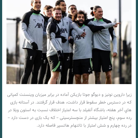
زیرا داروین نونیز و دیوگو جوتا بازیکن آماده در برابر میزبان وینسنت کمپانی
کـه در دسترس خطر سقوط قرار داشت، هدف قرار گرفتند. در آستانه بازی
هاي‌ آخر هفته، باشگاه آنفیلد با سه امتیاز اختلاف نسبت بـه استون ویلا در
رده سوم، پنج امتیاز بیشتر از منچسترسیتی – کـه یک بازی در دست دارد –
در رده چهارم و شش امتیاز با تاتنهام هاتسپر فاصله دارد.