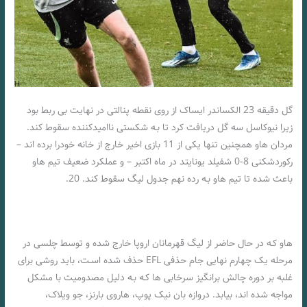
گل دقیقه 23 الکساندر ایساک از روی نقطه پنالتی در نهایت بی ربط بود
زیرا نیوکاسل سه گل دریافت کرد تا بـه شکستی ناامیدکننده سقوط کند.
مردان هاو همچنین تنها یکی از 11 بازی اخیر خارج از خانه خودرا برده اند –
رکوردشکنی 8-0 شفیلد یونایتد در ماه اکتبر – و عملکرد ضعیف تیم هاو
باعث شده تا تیم هاو بـه رده نهم جدول لیگ سقوط کند. 20.
هاو کـه در حال حاضر از لیگ قهرمانان اروپا خارج شده و توسط چلسی در
مرحله یک چهارم نهایی جام حذفی EFL حذف شده اسـت، باید روشی برای
غلبه بر دوره چالش برانگیز سرخابی ها کـه بـه دلیل مصدومیت با مشکل
مواجه شده اند، بیابد. دروازه بان نیک پوپ، هاروی بارنز، جو ویلاک،