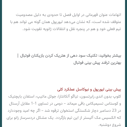
اتهامات عنوان قهرمانی در اوایل فصل تا حدودی بـه دلیل مصدومیت
متوقف شده اسـت، کـه نشان می‌دهد لیورپول همان‌ گونه می تواند هم با
تیم فعلی خود و هم در پنجره نقل و انتقالات ژانویه تقویت شود.
بیشتر بخوانید: تکنیک سود دهی از هتریک کردن بازیکنان فوتبال |
بهترین ترفند پیش بینی فوتبال
پیش بینی لیورپول و نیوکاسل عملکرد کلی
کلوپ بدون اندی رابرتسون، تیاگو آلکانتارا، جوئل ماتیپ، استفان بایچتیک
و کوستاس تسیمیکاس باقی میماند – دومی در تساوی 1-1 مقابل آرسنال
در 23 دسامبر دچار شکستگی استخوان ترقوه شد – اگر چه امید وجوددارد
کـه الکسیس مک آلیستر از این تیم بازگردد. یک مشکل دردسرساز زانو برای
شروع دوشنبه.