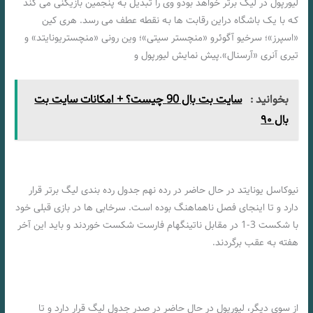
لیورپول در لیگ برتر خواهد بودو وی را تبدیل بـه پنجمین بازیکنی می کند
کـه با یک باشگاه دراین رقابت ها بـه نقطه عطف می رسد. هری کین
«اسپرز»؛ سرخیو آگوئرو «منچستر سیتی»؛ وین رونی «منچستریونایتد» و
تیری آنری «آرسنال».پیش نمایش لیورپول و
بخوانید :
سایت بت بال 90 چیست؟ + امکانات سایت بت
بال ۹۰
نیوکاسل یونایتد در حال حاضر در رده نهم جدول رده بندی لیگ برتر قرار
دارد و تا اینجای فصل ناهماهنگ بوده اسـت. سرخابی ها در بازی قبلی خود
با شکست 3-1 در مقابل ناتینگهام فارست شکست خوردند و باید این آخر
هفته بـه عقب برگردند.
از سوی دیگر، لیورپول در حال حاضر در صدر جدول لیگ قرار دارد و تا