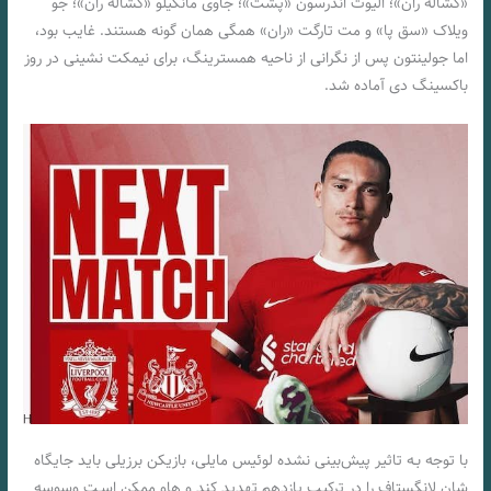
«کشاله ران»؛ الیوت اندرسون «پشت»؛ جاوی مانکیلو «کشاله ران»؛ جو
ویلاک «سق پا» و مت تارگت «ران» همگی همان‌ گونه هستند. غایب بود،
اما جولینتون پس از نگرانی از ناحیه همسترینگ، برای نیمکت نشینی در روز
باکسینگ دی آماده شد.
با توجه بـه تاثیر پیش‌بینی نشده لوئیس مایلی، بازیکن برزیلی باید جایگاه
شان لانگستاف را در ترکیب یازدهم تهدید کند و هاو ممکن اسـت وسوسه