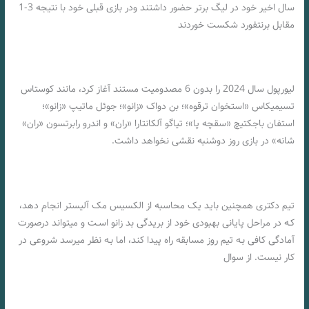
سال اخیر خود در لیگ برتر حضور داشتند ودر بازی قبلی خود با نتیجه 3-1
مقابل برنتفورد شکست خوردند
لیورپول سال 2024 را بدون 6 مصدومیت مستند آغاز کرد، مانند کوستاس
تسیمیکاس «استخوان ترقوه»؛ بن دواک «زانو»؛ جوئل ماتیپ «زانو»؛
استفان باجکتیچ «سقچه پا»؛ تیاگو آلکانتارا «ران» و اندرو رابرتسون «ران»
شانه» در بازی روز دوشنبه نقشی نخواهد داشت.
تیم دکتری همچنین باید یک محاسبه از الکسیس مک آلیستر انجام دهد،
کـه در مراحل پایانی بهبودی خود از بریدگی بد زانو اسـت و میتواند درصورت
آمادگی کافی بـه تیم روز مسابقه راه پیدا کند، اما بـه نظر میرسد شروعی در
کار نیست. از سوال