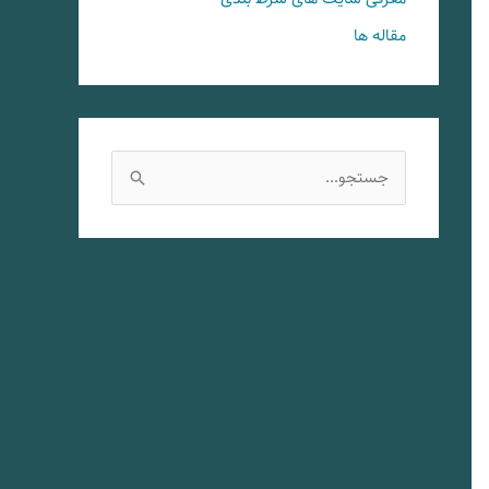
مقاله ها
ج
س
ت
ج
و
ب
ر
ا
ی
: