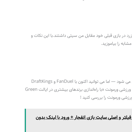
رد در بازی قبلی خود مقابل من سیتی داشتند.با این نکات و
شابه را بیاموزید.
شرط‌بندی ورزشی ورمونت در 11 ژانویه راه‌اندازی می شود — اما می توانید اکنون با FanDuel و DraftKings
پیش‌ثبت‌نام کنید ! بهترین برنامه‌هاي‌ شرط‌بندی ورزشی ورمونت «با راه‌اندازی برندهای بیشتری در ایالت Green
 فیلتر و اصلی سایت بازی انفجار + ورود با لینک بدون