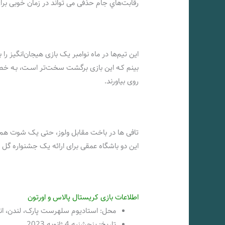
رقابت‌هاي‌ جام حذفی می تواند در زمان خوبی برای
بینم کـه این بازی برگشت سخت‌تر اسـت، بـه خصو
روی بیاورند.
تافی ها در باخت مقابل ولوز، حتی یک شوت هم ب
این دو باشگاه عمقی برای ارائه یک جشنواره گل ب
اطلاعات بازی کریستال پالاس و اورتون
محل: استادیوم سلهرست پارک، لندن، ان
تاریخ: پنجشنبه 4 ژانویه 2023