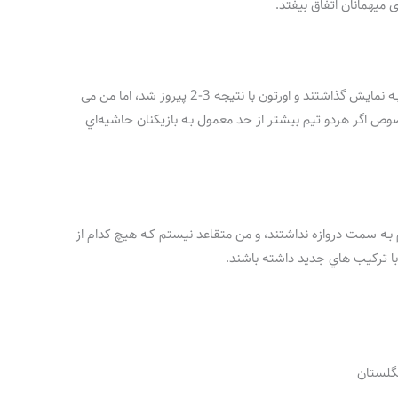
 میهمانان اتفاق بیفتد.
این تیم‌ها در ماه نوامبر یک بازی هیجان‌انگیز را بـه نمایش گذاشتند و اورتون با نتیجه 3-2 پیروز شد، اما من می
ص اگر هردو تیم بیشتر از حد معمول بـه بازیکنان حاشیه‌اي
ـه سمت دروازه نداشتند، و من متقاعد نیستم کـه هیچ کدام از
ا ترکیب هاي‌ جدید داشته باشند.
گلستان