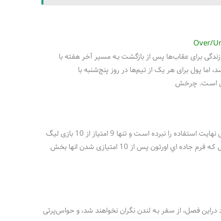
و زندگی برای عقاب‌ها پس از بازگشت بـه مسیر آخر هفته با
ـه نظر می رسد، اما پول برای هر یک از تیم‌ها در روز پنج‌شنبه با
تاس اسـت. چرخش
میزبان دراین فصل دقیقاً از برتری در زمین خانگی نهایت استفاده را نبرده اسـت و تنها 9 امتیاز از 10 بازی لیگ
در سلهرست پارک بـه دست آورده اسـت، در حالی کـه فرم جاده اي اورتون پس از 10 امتیازی شدن انها بخش
در سفر های خود دراین فصل، از سفر بـه لندن نگران نخواهند شد، و حواس‌پرتی