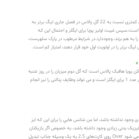
برای شروع، فقط لوتون و شفیلد یونایتد گل هاي‌ کمتری نسبت بـه 22 گل پالاس در فصل جاری لیگ برتر بـه
ا 24 گل کمی بهتر بوده اسـت.سپس غیبت اولیز پویا برای ایگلز و احتمال این کـه
را بـه هم بزند، وجوددارد.در شرایط مرطوب در پارک سلهرست،
لیگ برتر را در اولویت اول خود قرار دهند، امتیاز کم اسـت.
ازیکن پویا هافبک پالاس اسـت کـه گل دوم میزبان را در روز شنبه
بـه ثمر رساند. با بیرون رفتن اولیس، ایز مرد خطر عدد 1 برای ایگلز اسـت و می تواند وظایف پنالتی را نیز انجام
وجود نداشته باشد، اما من شانس هایي را برای این کـه ایز
 فیزیک بدنی زیادی وجود داشته باشد، بـه خصوص اگر بازیکنان
حاشیه‌اي برای تأثیرگذاری می‌جنگند، و این باعث می شود Over روی کارت‌هاي‌ 2.5 بـه یک وسیله جذاب تبدیل