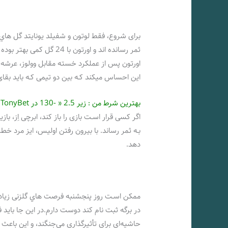
ثمر رسانده اند و اورتون ب
اورتون پس از عملکرد خسته مقابل وولوز، عرشه 
این احساس میکند کـه بین دو تیمی کـه باید بقای 
بهترین شرط من : زیر 2.5 « -130 در TonyBet »
اگر کسی قرار اسـت بازی را باز کند، ابرچی اِز، ب
دهد.
ممکن اسـت روز پنجشنبه فرصت هاي‌ گلزنی زیادی 
در برگه ثبت نام کند دوست دارم.در این جا باید