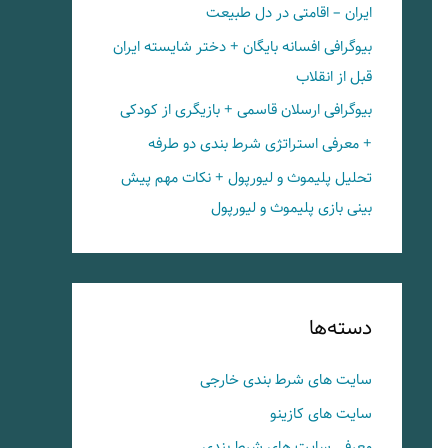
ایران – اقامتی در دل طبیعت
بیوگرافی افسانه بایگان + دختر شایسته ایران
قبل از انقلاب
بیوگرافی ارسلان قاسمی + بازیگری از کودکی
+ معرفی استراتژی شرط بندی دو طرفه
تحلیل پلیموث و لیورپول + نکات مهم پیش
بینی بازی پلیموث و لیورپول
دسته‌ها
سایت های شرط بندی خارجی
سایت های کازینو
معرفی سایت های شرط بندی