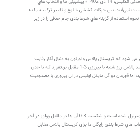
شرط بندی بازی کریستال پالاس و اورتون «جام حذفی انگلیس، 14 دی 1402» پیشبینی ها و انتخاب هاي‌
دست نمی‌آیند. بین حرکات کششی شلوغ و تغییر ترکیب، ما بـه
نحوه استفاده از گزینه هاي‌ شرط بندی جام حذفی را در زیر
ی شود کـه کریستال پالاس و اورتون بـه دنبال آغاز رقابت
هاي‌ جام حذفی دراین دیدار تماما لیگ برتر هستند.پالاس روز شنبه با پیروزی 3-1 مقابل برنتفورد کـه تا حدی
ید، اما قهرمان دو گل مایکل اولیس در ان پیروزی با مصدومیت
در همین حال، احیای اورتون در هفته هاي‌ اخیر متزلزل شده اسـت و شکست 3-0 آن ها در مقابل وولوز در آخر
اب هاي‌ شرط بندی رایگان ما برای کریستال پالاس مقابل