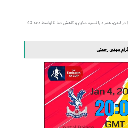
آب و هوا: پیش‌بینی روز پنج‌شنبه، باران را در لندن، همراه با نسیم ملایم و کاهش دما تا اواسط دهه 40
رام مهدی رحمتی