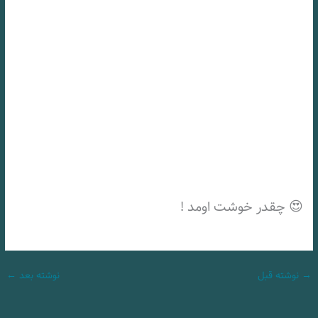
😍 چقدر خوشت اومد !
→
نوشته قبل
نوشته بعد
←