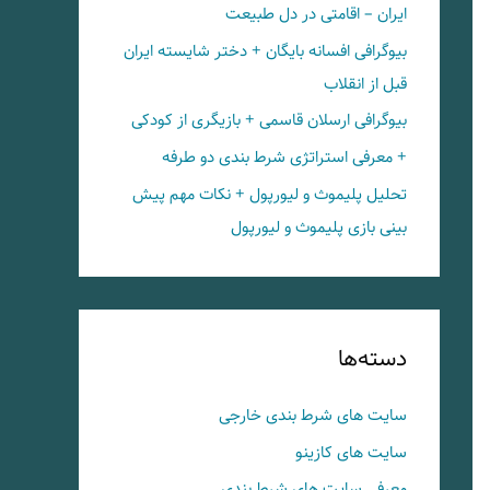
ایران – اقامتی در دل طبیعت
بیوگرافی افسانه بایگان + دختر شایسته ایران
قبل از انقلاب
بیوگرافی ارسلان قاسمی + بازیگری از کودکی
+ معرفی استراتژی شرط بندی دو طرفه
تحلیل پلیموث و لیورپول + نکات مهم پیش
بینی بازی پلیموث و لیورپول
دسته‌ها
سایت های شرط بندی خارجی
سایت های کازینو
معرفی سایت های شرط بندی