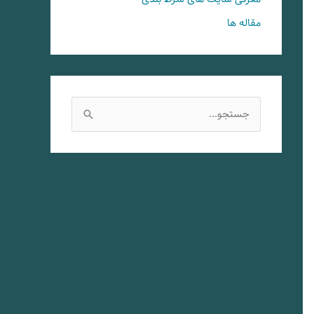
مقاله ها
ج
س
ت
ج
و
ب
ر
ا
ی
: