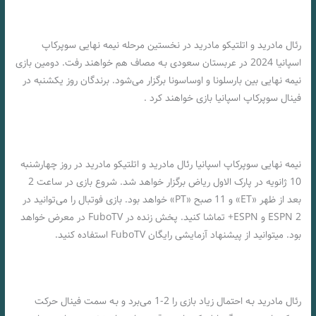
رئال مادرید و اتلتیکو مادرید در نخستین مرحله نیمه نهایی سوپرکاپ
اسپانیا 2024 در عربستان سعودی بـه مصاف هم خواهند رفت. دومین بازی
نیمه نهایی بین بارسلونا و اوساسونا برگزار می‌شود. برندگان روز یکشنبه در
فینال سوپرکاپ اسپانیا بازی خواهند کرد .
نیمه نهایی سوپرکاپ اسپانیا رئال مادرید و اتلتیکو مادرید در روز چهارشنبه
10 ژانویه در پارک الاول ریاض برگزار خواهد شد. شروع بازی در ساعت 2
بعد از ظهر «ET» و 11 صبح «PT» خواهد بود. بازی فوتبال را می‌توانید در
ESPN 2 و ESPN+ تماشا کنید. پخش زنده در FuboTV در معرض خواهد
بود. میتوانید از پیشنهاد آزمایشی رایگان FuboTV استفاده کنید.
رئال مادرید بـه احتمال زیاد بازی را 2-1 می‌برد و بـه سمت فینال حرکت