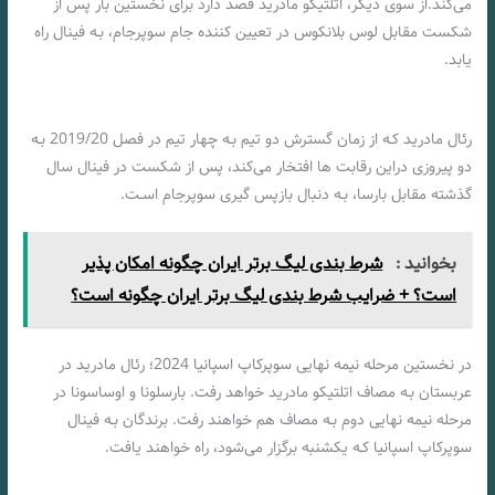
می‌کند.از سوی دیگر، اتلتیکو مادرید قصد دارد برای نخستین بار پس از
شکست مقابل لوس بلانکوس در تعیین کننده جام سوپرجام، بـه فینال راه
یابد.
فرم بازی رئال مادرید و اتلتیکو مادرید برای شرط بندی «20 دی ماه 1402»
رئال مادرید کـه از زمان گسترش دو تیم بـه چهار تیم در فصل 2019/20 بـه
دو پیروزی دراین رقابت ها افتخار می‌کند، پس از شکست در فینال سال
گذشته مقابل بارسا، بـه دنبال بازپس گیری سوپرجام اسـت.
بخوانید :
شرط بندی لیگ برتر ایران چگونه امکان پذیر
است؟ + ضرایب شرط بندی لیگ برتر ایران چگونه است؟
در نخستین مرحله نیمه نهایی سوپرکاپ اسپانیا 2024؛ رئال مادرید در
عربستان بـه مصاف اتلتیکو مادرید خواهد رفت. بارسلونا و اوساسونا در
مرحله نیمه نهایی دوم بـه مصاف هم خواهند رفت. برندگان بـه فینال
سوپرکاپ اسپانیا کـه یکشنبه برگزار می‌شود، راه خواهند یافت.