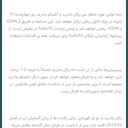
نیمه نهایی مورد انتظار بین رئال مادرید و اتلتیکو مادرید روز چهارشنبه 10
ژانویه در پارک الاول ریاض برگزار خواهد شد. این مسابقه از طریق ESPN 2
و ESPN+ پخش خواهد شد و پخش زنده در FuboTV در معرض اسـت. از
پیشنهاد آزمایشی رایگان FuboTV برای دریافت همه ی اقدامات استفاده
کنید.
پیش‌بینی‌ها حاکی از ان اسـت کـه رئال مادرید احتمالاً با نتیجه 2-1 برنده
بازی خواهد شد و بـه فینال صعود خواهد کرد.از سوی دیگر، اتلتیکو مادرید
مصمم اسـت تا برای نخستین بار پس از شکست مقابل لوس بلانکوس در
دیدار افتتاحیه سوپرجام، بـه فینال برسد.
رئال مادرید با دو بار قهرمانی دراین رقابت ها از زمان گسترش ان در فصل
2019/20؛ قصد دارد پس از شکست در فینال سال گذشته مقابل حریف