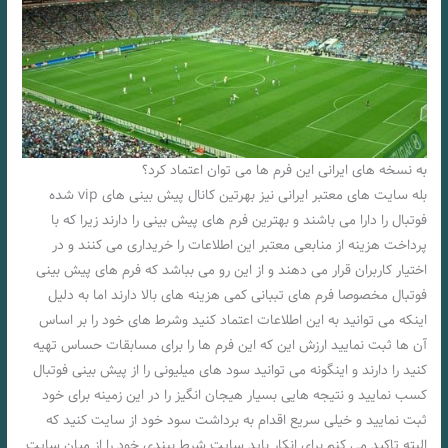
به نسخه های ایرانی این فرم ها می توان اعتماد کرد؟
بله سایت های معتبر ایرانی نیز بهرتین کانال پیش بینی های vip شده
فوتبال را دارا می باشند و بهترین فرم های پیش بینی را دارند زیرا که با
پرداخت هزینه از منابعی معتبر این اطلاعات را خریداری می کنند و در
اختیار کاربران قرار می دهند و از این رو می بباشد که فرم های پیش بینی
فوتبال مخصوصا فرم های تببانی کمی هزینه های بالا دارند اما به دلیل
اینکه می توانید به این اطلاعات اعتماد کنید وشرط های خود را بر اساس
آن ها ثبت نمایید ارزش این که این فرم ها را برای مسابقات حساس تهیه
کنید را دارند و اینگونه می توانید سود های میلیونی را از پیش بینی فوتبال
کسب نمایید و نتیجه هایی بسیار هیجان انگیز را در این زمینه برای خود
ثبت نمایید و خیلی سریع اقدام به برداشت سود خود از سایت کنید که
البته تاکید می کنم برای انکار باید سایت شرط ببندی خود را از میان سایت