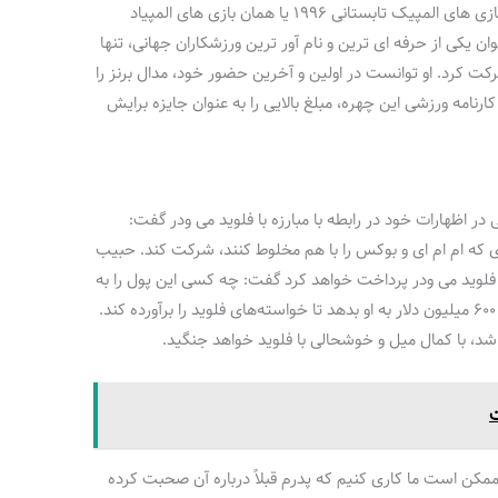
اگر به دنیای ورزش علاقه داشته باشید، قطعا با بازی های المپیک تابستانی ۱۹۹۶ یا همان بازی های المپیاد
 یکی از حرفه ای ترین و نام آور ترین ورزشکاران جهانی، تنها
کت کرد. او توانست در اولین و آخرین حضور خود، مدال برنز را
ارنامه ورزشی این چهره، مبلغ بالایی را به عنوان جایزه برایش
اظهارات خود در رابطه با مبارزه با فلوید می ودر گفت:
 که ام ام ای و بوکس را با هم مخلوط کنند، شرکت کند. حبیب
غ ۶۰۰ میلیون دلار را به فلوید می ودر پرداخت خواهد کرد گفت: چه کسی این پول را به
او می دهد؟ من هم نیستم. فکر نمی‌کنم که دینا، ۶۰۰ میلیون دلار به او بدهد تا خواسته‌های فلوید را برآورده کند.
ت
، ممکن است ما کاری کنیم که پدرم قبلاً درباره آن صحبت کرده