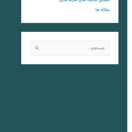
مقاله ها
ج
س
ت
ج
و
ب
ر
ا
ی
: