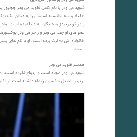
فلوید می ودر با نام کامل فلوید می ودر جونیور 
هفتاد و سه توانسته اسمش را به عنوان یک بوک
و در گرندرپیدز میشیگان به دنیا آمده است. مادر
عمو های او جف می ودر و راجر می ودر بوکسورهای
خانواده اش به ارث برده است. او با نام های پ
است.
همسر فلوید می ودر
فلوید می ودر مجرد است و ازدواج نکرده است. اما
بریم و شانتل جکسون رابطه داشته است. او اکنو