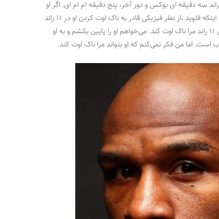
ت، مثل ۱۱ راند بوکس و یک راند ام ام ای. ۱۱ راند سه دقیقه ای بوکس و دور آخر، پنج دقیقه ام ام ای. اگر او
قبول کند، من می توانم بجنگم. ماگومدوف با بیان اینکه فلوید ،از نظر فیزیکی قادر به ناک اوت کردن او در ۱۱ راند
بوکس نیست، افزود: فکر نمی‌کنم بتواند در عرض ۱۱ راند مرا ناک اوت کند. می‌خواهم او را پایین بکشم و به او
است. اما من فکر نمی‌کنم که او بتواند مرا ناک اوت کند.