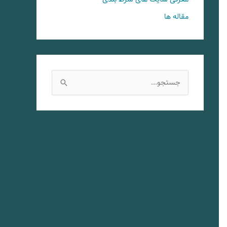
مقاله ها
ج
س
ت
ج
و
ب
ر
ا
ی
: