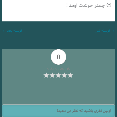
😍 چقدر خوشت اومد !
→
نوشته قبل
نوشته بعد
←
0
رأی دهی به مقاله