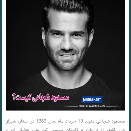
مسعود شجاعی متولد 19 خرداد ماه سال 1363 در استان شیراز
می باشد. او بازیکن و کاپیتان پیشین تیم ملی فوتبال ایران