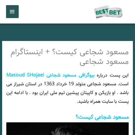
رش
فهرست
ه
حتوا
اصلی
مسعود شجاعی کیست؟ + اینستاگرام
مسعود شجاعی
این پست درباره
بیوگرافی مسعود شجاعی Masoud SHojaei
است. مسعود شجاعی متولد 19 خرداد 1363 در استان شیراز می
باشد . او بازیکن و کاپیتان پیشین تیم ملی ایران بود . با ادامه این
پست با سایت
همراه باشید.
مسعود شجاعی کیست؟