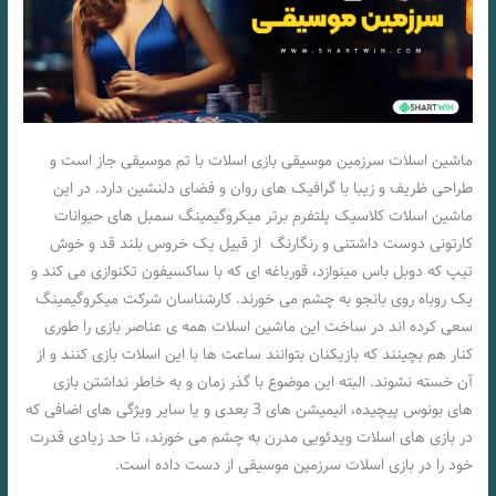
ماشین اسلات سرزمین موسیقی بازی اسلات با تم موسیقی جاز است و
طراحی ظریف و زیبا با گرافیک های روان و فضای دلنشین دارد. در این
ماشین اسلات کلاسیک پلتفرم برتر میکروگیمینگ سمبل های حیوانات
کارتونی دوست داشتنی و رنگارنگ از قبیل یک خروس بلند قد و خوش
تیپ که دوبل باس مینوازد، قورباغه ای که با ساکسیفون تکنوازی می کند و
یک روباه روی بانجو به چشم می خورند. کارشناسان شرکت میکروگیمینگ
سعی کرده اند در ساخت این ماشین اسلات همه ی عناصر بازی را طوری
کنار هم بچینند که بازیکنان بتوانند ساعت ها با این اسلات بازی کنند و از
آن خسته نشوند. البته این موضوع با گذر زمان و به خاطر نداشتن بازی
های بونوس پیچیده، انیمیشن های 3 بعدی و یا سایر ویژگی های اضافی که
در بازی های اسلات ویدئویی مدرن به چشم می خورند، تا حد زیادی قدرت
خود را در بازی اسلات سرزمین موسیقی از دست داده است.