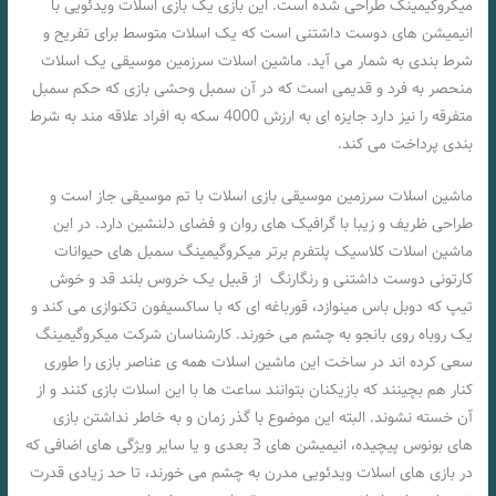
میکروگیمینگ طراحی شده است. این بازی یک بازی اسلات ویدئویی با
انیمیشن های دوست داشتنی است که یک اسلات متوسط برای تفریح و
شرط بندی به شمار می آید. ماشین اسلات سرزمین موسیقی یک اسلات
منحصر به فرد و قدیمی است که در آن سمبل وحشی بازی که حکم سمبل
متفرقه را نیز دارد جایزه ای به ارزش 4000 سکه به افراد علاقه مند به شرط
بندی پرداخت می کند.
ماشین اسلات سرزمین موسیقی بازی اسلات با تم موسیقی جاز است و
طراحی ظریف و زیبا با گرافیک های روان و فضای دلنشین دارد. در این
ماشین اسلات کلاسیک پلتفرم برتر میکروگیمینگ سمبل های حیوانات
کارتونی دوست داشتنی و رنگارنگ از قبیل یک خروس بلند قد و خوش
تیپ که دوبل باس مینوازد، قورباغه ای که با ساکسیفون تکنوازی می کند و
یک روباه روی بانجو به چشم می خورند. کارشناسان شرکت میکروگیمینگ
سعی کرده اند در ساخت این ماشین اسلات همه ی عناصر بازی را طوری
کنار هم بچینند که بازیکنان بتوانند ساعت ها با این اسلات بازی کنند و از
آن خسته نشوند. البته این موضوع با گذر زمان و به خاطر نداشتن بازی
های بونوس پیچیده، انیمیشن های 3 بعدی و یا سایر ویژگی های اضافی که
در بازی های اسلات ویدئویی مدرن به چشم می خورند، تا حد زیادی قدرت