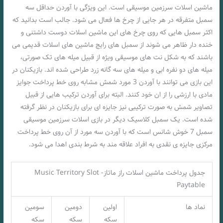
ماشین اسلات سرزمین موسیقی است. این ویژگی با آوردن حداقل سه
سمبل متفرقه در هر جایی از چرخ ها فعال می شود. جالب است بدانید که
اکثر سمبل هایی که روی چرخ های این ماشین اسلات دوست داشتنی و
خنده دار ظاهر می شوند از سمبل های رایج ماشین های اسلات قدیمی می
باشند که به شکل نت های موسیقی ویژه از قبیل میله های تک صورتی،
میله های دو نفره ابی و میله های سه گانه زرد طراحی شده اند. بازیکنان در
این بازی می توانند با آوردن 3 مورد شمش مشابه روی خط پرداخت جوایز
مادی با ارزشی را از ان خود کنند. البته برای آوردن ترکیب هایی از قبیل
تصاویر شمش به صورت ترکیبی نیز جایزه ای برای بازیکنان در نظر گرفته
شده است. یک سمبل کلاسیک دیگر در بازی اسلات سرزمین موسیقی
سمبل 7 خوش شانس است که با آوردن سه مورد از آن روی خط پرداخت
مرکزی جایزه ی نقدی به افراد علاقه مند به شرط بندی اهدا می شود.
جدول پرداخت ماشین اسلات راز ماتاز- Music Territory Slot
Paytable
نماد ها
اولین
دومین
سومین
سکه
سکه
سکه