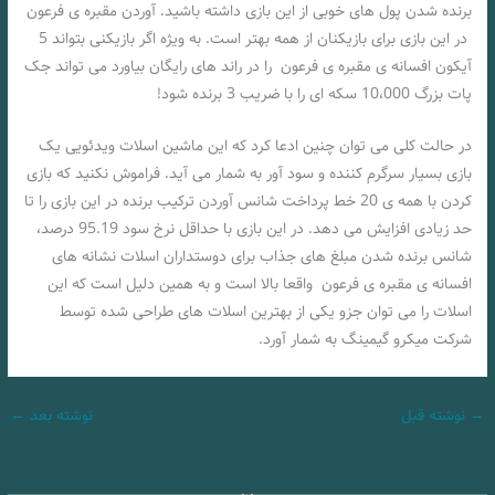
برنده شدن پول های خوبی از این بازی داشته باشید. آوردن مقبره ی فرعون
در این بازی برای بازیکنان از همه بهتر است. به ویژه اگر بازیکنی بتواند 5
آیکون افسانه ی مقبره ی فرعون را در راند های رایگان بیاورد می تواند جک
پات بزرگ 10،000 سکه ای را با ضریب 3 برنده شود!
در حالت کلی می توان چنین ادعا کرد که این ماشین اسلات ویدئویی یک
بازی بسیار سرگرم کننده و سود آور به شمار می آید. فراموش نکنید که بازی
کردن با همه ی 20 خط پرداخت شانس آوردن ترکیب برنده در این بازی را تا
حد زیادی افزایش می دهد. در این بازی با حداقل نرخ سود 95.19 درصد،
شانس برنده شدن مبلغ های جذاب برای دوستداران اسلات نشانه های
افسانه ی مقبره ی فرعون واقعا بالا است و به همین دلیل است که این
اسلات را می توان جزو یکی از بهترین اسلات های طراحی شده توسط
شرکت میکرو گیمینگ به شمار آورد.
→
نوشته قبل
نوشته بعد
←