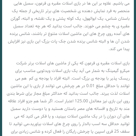
می باشیم. علاوه بر این ها در بازی اسلات مقبره ی فرعون، سمبل هایی
منحصر به فرد نمایش دهنده ی شخصیت های برتر تاریخی از جمله یک
باستان شناس، یک ابوالهول، یک کوله پشتی و یک نقشه، و البته، گورکن
مقبره ی به چشم می خورند. جالب است بدانید که هر چه تعداد سمبل
های آمده روی چرخ های این ماشین اسلات متنوع تر باشند، شانس برنده
شدن آن ها و البته شانس برنده شدن جک پات بزرگ این بازی نیز افزایش
پیدا می کند.
بازی اسلات مقبره ی فرعون که یکی از ماشین های اسلات برتر شرکت
میکرو گیمینگ به شمار می آید یک بازی اسلات ویدئویی مناسب برای
ریسک پذیر با بودجه ی بزرگ است. البته افراد با بودجه ی کم هم می
توانند با حداقل مبلغ 0.01 در هر چرخش می توانند از بازی با این ماشین
اسلات لذت ببرند. جالب است بدانید که حداکثر مبلغ مجاز برای شرط بندی
روی این بازی نیز معالدل 125.00 اعتبار است. اگر شما هم جزو افراد علاقه
مند به تاریخ و افسانه های مصر باستان هستید و یا دوست دارید سمبل
های آن دوران را در یک ماشین اسلات ببینید، و یا فکر می کنید که می
توانید حداقل سه اسب بالدار را روی چرخ های اسلات بیاورید،می توانید تا
سقف 25 فری اسپین یا چرخش رایگان را فعال کرده و شانس زیادی برای