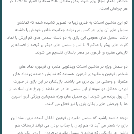
حداکثر مقدار مجاز برای شرط بندی معادل 500 سکه یا اعتبار 125.00 در
هر چرخش است.
تم این ماشین اسلات به قدری زیبا به تصویر کشیده شده که تماشای
سمبل های آن برای هر کسی می تواند جذابیت خاص خودش را داشته
باشد. سمبل های عمومی این بازی به دو دسته سمبل های کم ارزش با نماد
کارت های پوکر با علائم 9 تا آس و سمبل های دیگر بر گرفته از افسانه ی
تاریخی مقبره ی فرعون در مصر باستان تقسیم می شوند.
دو سمبل ویژه در ماشین اسلات ویدئویی مقبره ی فرعون، نماد های
شخص فرعون و مقبره ی فرعون هستند که نمایش دهنده ی نماد های
متفرقه و وحشی در این بازی می باشند. بازیکنان در این بازی در صورت
آوردن حداقل دو نمونه از این سمبل ها در هر نقطه از چرخ های اسلات، از
آن پول برنده می شوند. این سمبل های ویژه همچنین ویژگی فری اسپین
ها یا چرخش های رایگان بازی را نیز فعال می کنند.
توجه داشته باشید که سمبل مقبره ی فرعون اغفال کننده ترین نماد این
بازی به شمار می آید که هم زمان با جذاب بودن می تواند ترسناک هم
باشد. هر بازیکنی که بتواند 5 سمبل مقبره ی فرعون را روی یک خط