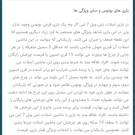
بازی های بونوس و سایر ویژگی ها
در بازی اسلات نش ویل 7 اس اگر چه یک بازی فرعی بونوس وجود ندارد
ولی در این بازی شاهد ویژگی های منحصر به فرد زیاد دیگری هستیم که
این نقطه ضعف را جبران می کنند. بازیکنانی که بتوانند در این ماشین
اسلات آن قدری خوش شانس باشند که حداقل 3 سمبل متفرقه را در هر
جایی از چرخ ها بیاورند می توانند 15 فری اسپین یا فرصت چرخش رایگان
برنده شوند. افراد علاقه مند به شرط بندی روی این ماشین اسلات می
توانند سود های خود را با برنده شدن ضرایب دو برابر کننده در فری اسپین
ها، چندین برابر کنند. به علاوه سمبل 7 اس بلوند می تواند در چرخ های
دوم، سوم و چهارم در ویژگی بونوس ظاهر شود و در صورتی که بازیکنان
بتوانند در طول بازی خود به آوردن این سمبل روی این چرخ ها ادامه دهند،
می توانند همواره تعداد نا محدودی از این راند های چرخش های رایگان را
فعال کنند و بی نهایت فرصت برای برنده شدن جایزه از این چرخش ها
داشته باشند. افراد علاقه مند به بازی با ماشین اسلات نش ویل 7 اس می
توانند تا سقف 10 سکه روی هر چرخش این ماشین اسلات شرط بندی
کنند. همچنین بازیکنان می توانند با انتخاب ویژگی قمار بازی، فرصت