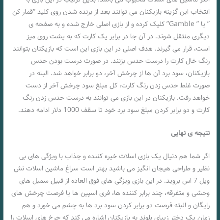
انتخاب این گزینه بازیکنان می توانند بعد از برنده شدن روی کلید “قمار کن
” یا ” Gamble” کلیک کرده و از بازی اصلی خارج شده و به صفحه ی
دیگری منتقل شوند. در آن جا در برابر یک کارت که به پشت روی میز
است، قرار می گیرند. هدف اصلی در این بازی این است که بازیکنان بتوانند
رنگ خال کارت را درست حدس بزنند. در صورت درست بودن حدس
بازیکنان، سود برد آن ها از چرخش آخر، دو برابر خواهد شد. البته در
صورت غلط حدس زدن رنگ کارت، کل مبلغ سود چرخش آخر از دست
خواهد رفت. بازیکنان در این بازی می توانند به درست حدس زدن رنگ
کارت و دو برابر کردن مبلغ سود برد خود تا سقف 1000 دلار ادامه دهند.
نتیجه ی نهایی
اگر شما هم دنیال یک بازی اسلات خیره کننده و جذاب با ویژگی های بی
نظیر و طراحی هیجان انگیز می باشید بهتر است سراغ ماشین اسلات نش
ویل 7 اس بروید. در این بازی ویژگی های فوق العاده از قبیل سمبل های
وحشی و متفرقه، چند برابر کننده ها، فری اسپین ها یا فرصت چرخش های
رایگان و البته فرصت دو برابر کردن سود برد ها به چشم می خورد و هم
زمان یک دختر زیبای بلوند به بازیکنان اشاره می کند که چرخ های اسلات را