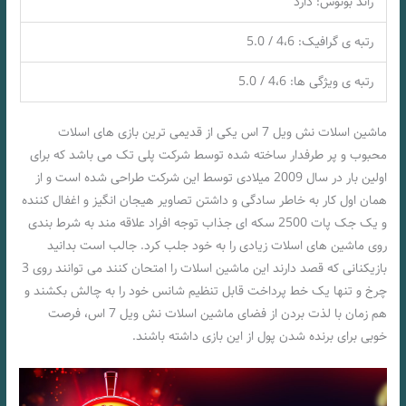
راند بونوس: دارد
رتبه ی گرافیک: 4،6 / 5.0
رتبه ی ویژگی ها: 4،6 / 5.0
ماشین اسلات نش ویل 7 اس یکی از قدیمی ترین بازی های اسلات
محبوب و پر طرفدار ساخته شده توسط شرکت پلی تک می باشد که برای
اولین بار در سال 2009 میلادی توسط این شرکت طراحی شده است و از
همان اول کار به خاطر سادگی و داشتن تصاویر هیجان انگیز و اغفال کننده
و یک جک پات 2500 سکه ای جذاب توجه افراد علاقه مند به شرط بندی
روی ماشین های اسلات زیادی را به خود جلب کرد. جالب است بدانید
بازیکنانی که قصد دارند این ماشین اسلات را امتحان کنند می توانند روی 3
چرخ و تنها یک خط پرداخت قابل تنظیم شانس خود را به چالش بکشند و
هم زمان با لذت بردن از فضای ماشین اسلات نش ویل 7 اس، فرصت
خوبی برای برنده شدن پول از این بازی داشته باشند.