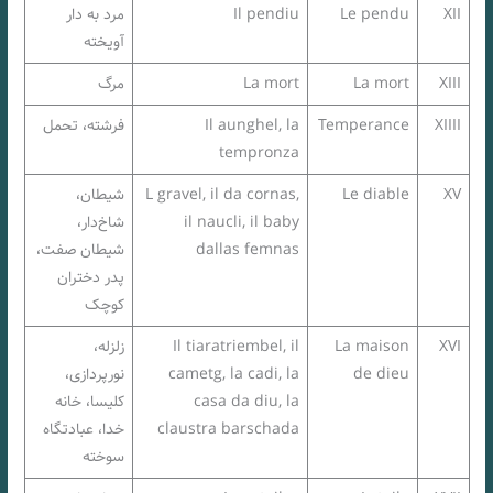
XII
Le pendu
Il pendiu
مرد به دار
آویخته
XIII
La mort
La mort
مرگ
‌‌XIIII
Temperance
Il aunghel, la
فرشته، تحمل
tempronza
XV
Le diable
L gravel, il da cornas,
شیطان،
il naucli, il baby
شاخ‌دار،
dallas femnas
شیطان صفت،
پدر دختران
کوچک
XVI
La maison
Il tiaratriembel, il
زلزله،
de dieu
cametg, la cadi, la
نورپردازی،
casa da diu, la
کلیسا، خانه
claustra barschada
خدا، عبادتگاه
سوخته