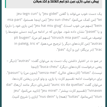
پیش بینی بازی بین دو تیم آتلانتا و آث میلان
یک دست خوب می‌تواند با گفتن “jeu gidel” یا “jeu tegn cun
tei” (من کمک می‌کنم)، “jeu sun cheu” (من اینجا هستم)، “mia part
bein” (سهم من خوب است)، “jeu hai miu giug” (من بازی خود را دارم)
و یا “paset” نشان داده شود. مواردی که در ادامه می‌آیند دستی متوسط را
توصیف می‌کنند: “strusch mia part” (سهم کم من)، “pli bugen
autras” (من کارت‌های دیگر را ترجیح می‌دهم)، “in paletg, tric e
trac” (در بریگلز: این و آن)، “pas”.
در صو ت در اختیار داشتن یک دست بد می‌توان گفت: “autras” (دیگر –
یعنی درخواست کارت‌های دیگر)، “buca cheu” (اینجا
نیست)، “vitas” (کارت‌های خالی)، “senza mei” (بدون من) یا “pasun”.
برای درخواست ادامه تقسيم کارت یا بازی، و وتو کردن ریختن کارت‌ها،
می‌توان گفت “aunc sis da quellas” (شش‌تای دیگر مانند آن‌ها)، “dai
vinavon!” (تقسيم کارت بیشتر”، “jeu mirel” (تایید می‌کنم)، “jeu
stun” (می‌مانم)، “tuttas” (همه) یا “nus dein” (بازی را شروع کنید).