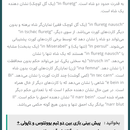
به قدرت حدود دو شاه است. “In fluretg” (یک گل کوچک) نشان دهنده
یک شاه است.
“in fluretg nausch” (یک گل کوچک فقیر) نمایان‌گر شاه برهنه و بدون
دیگر کارت‌های کورت می‌باشد. از سوی دیگر، “in tschéc fluretg”
می‌تواند دو شاه را نشان دهد که توسط برخی کارت‌های کورت پشتیبانی
می‌شوند. “In persul” (تنها یک) و “in Miserabel” (یک بدبخت) مشابه
با “in fluretg nausch” هستند که یک شاه تنها را نشان
می‌دهد. “strusch in” (به سختی یکی)، نیز می‌تواند حکم بدون محافظت
I را نشان دهد. “ina femna” (زن) نمایان‌گر کارت‌های کورت بدون شاه
است. “In tec carn” (کمی گوشت) چند کارت کورت را نشان می‌دهد. “Bi
e bein in” شاهی را نشان می‌دهد که با کارت‌های دیگر از خال همراه
است. در عین حال نشان دهنده حکم I است که با تعدادی حکم دیگر
همراه شده است. “il narr bein” نشان دهنده احمق با حکم است. “Il
narr blut” بیانگر یک احمق تنها و بدون هیچ گونه حکمی می‌باشد.
بخوانید :
پیش بینی بازی بین دو تیم یوونتوس و ناپولی +