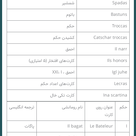
Spadas
شمشیر
Bastuns
باتوم
Troccas
حکم
Catschar troccas
کشیدن حکم
Il narr
احمق
Ils honors
کارت‌های افتخار (۵ امتیازی)
Igl juhe
احمق ، XXI، I
Lecras
کارت‌های اعداد حکم
Ina scartina
کارت تکی خال
حکم
عنوان روی
نام رومانشی
ترجمه انگلیسی
کارت
I
Le Bateleur
Il bagat
پاگات