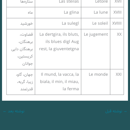
XVII
Letoile
Las steilas
ستاره‌ها
XVIII
La lune
La glina
ماه
XVIIII
Le soleil
La sulegl
خورشید
XX
Le jugement
La dertgira, ils bluts,
قضاوت،
ils blues digl Aug
برهنگان،
rest, la giuventetgna
برهنگان دایی
کریستین،
جوانان
XXI
Le monde
Il mund, la vacca, la
جهان، گاو،
biala, il min, il miau,
زیبا، گربه،
la ferma
قدرتمند
→
نوشته قبل
نوشته بعد
←