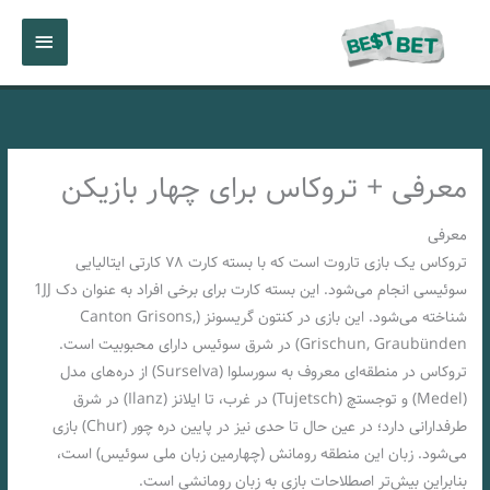
رش
فهرست
ه
حتوا
اصلی
معرفی + تروکاس برای چهار بازیکن
معرفی
تروکاس یک بازی تاروت است که با بسته‌ کارت ۷۸ کارتی ایتالیایی
سوئیسی انجام می‌شود. این بسته‌ کارت برای برخی افراد به عنوان دک 1JJ
شناخته‌ می‌شود. این بازی در کنتون گریسونز (Canton Grisons‌,
Grischun, Graubünden) در شرق سوئیس دارای محبوبیت است.
تروکاس در منطقه‌ای معروف به سورسلوا (Surselva) از دره‌های مدل
(Medel) و توجستچ (Tujetsch) در غرب، تا ایلانز (Ilanz) در شرق
طرفدارانی دارد؛ در عین حال تا حدی نیز در پایین دره چور (Chur) بازی
می‌شود. زبان این منطقه رومانش (چهارمین زبان ملی سوئیس) است،
بنابراین بیش‌تر اصطلاحات بازی به زبان رومانشی است.