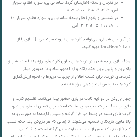
در فنجان و سکه (خال‌های گرد): شاه، بی بی، سواره نظام، سرباز،
آس، ۲، ۳، ۴، ۵، ۶، ۷، ۸، ۹، ۱۰
در شمشیر و باتوم (خال بلند)؛ شاه، بی بی، سواره نظام، سرباز، ۱۰،
۹، ۸، ۷، ۶، ۵، ۴، ۳، ۲، آس
در آمریکای شمالی، می‌توانید کارت‌های تاروت سوئیسی 1JJ بازی را از
TaroBear’s Lair تهیه کنید.
هدف بازی برنده شدن در تریک‌های حاوی کارت‌های ارزشمند است؛ به ویژه
بالاترین و پایین‌ترین حکم (XXI و I)، احمق، شاه و تا حدودی دیگر
کارت‌های کورت. برای کسب اطلاع از جزئیات مربوط به نحوه ارزش‌گذاری
کارت‌ها، به بخش امتیاز دهی مراجعه کنید.
چهار بازیکن در دو تیم ثابت در بازی حضور پیدا می‌کنند. تقسيم کارت و
بازی در خلاف جهت عقربه‌های ساعت است. برای تعیین اعضای هر تیم،
کارت بالای بسته‌ در وسط میز قرار گرفته‌ و سپس کارت‌ها به صورت رو به
بالا مابین بازیکنان تقسیم می‌شوند؛ تا زمانی که هر بازیکن یک حکم کسب
کند (بازیکنی که پیش از این یک کارت حکم گرفته‌ است، دیگر کارتی
دریافت نمی‌کند). وقتی تمامی بازیکنان یک کارت حکم گرفتند، افرادی که