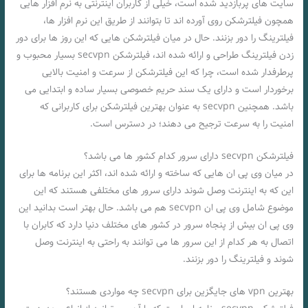
سایت های پربازدید شده است، خیلی از کاربران اینترنتی به نرم افزار هایی
همچون فیلترشکن روی آورده اند تا بتوانند از طریق این نرم افزار ها،
فیلترینگ را دور بزنند. حال در میان فیلترشکن هایی که این روز ها برای دور
زدن فیلترینگ طراحی و ارائه شده اند، فیلترشکن secvpn بسیار محبوب و
پرطرفدار شده است، چرا که این فیلترشکن از سرعت و امنیت بالایی
برخوردار است و دارای یک سند حریم خصوصی بسیار ساده و ابتدایی می
باشد. همچنین secvpn به عنوان بهترین فیلترشکن برای کاربرانی که
امنیت را به سرعت ترجیح می دهند؛ در دسترس است.
فیلترشکن secvpn دارای سرور کدام کشور ها می باشد؟
در میان وی پی ان هایی که ساخته و ارائه شده اند، اکثر این برنامه ها برای
این که به اینترنت وصل شوند دارای سرور های مختلفی هستند که این
موضوع شامل وی پی ان secvpn هم می باشد. حال بهتر است بدانید این
وی پی ان بیش از پنجاه سرور در کشور های مختلف دنیا دارد که کابران با
اتصال به هر کدام از این سرور ها می توانند به راحتی به اینترنت وصل
شوند و فیلترینگ را دور بزنند.
بهترین vpn های جایگزین برای secvpn چه مواردی هستند؟