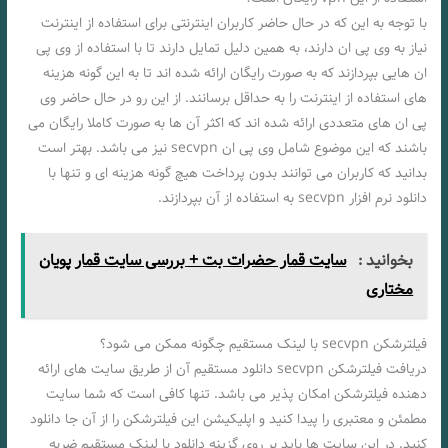
با توجه به این که در حال حاضر کاربران اینترنتی برای استفاده از اینترنت
نیاز به وی پی ان دارند، به همین دلیل تمایل دارند تا با استفاده از وی پی
ان هایی بپردازند که به صورت رایگان ارائه شده اند تا به این گونه هزینه
های استفاده از اینترنت را به حداقل برسانند. از این رو در حال حاضر وی
پی ان های متعددی ارائه شده اند که اکثر آن ها به صورت کاملا رایگان می
باشند که این موضوع شامل وی پی ان secvpn نیز می باشد. بهتر است
بدانید که کاربران می توانند بدون پرداخت هیچ گونه هزینه ای و تنها با
دانلود نرم افزار secvpn به استفاده از آن بپردازند.
بخوانید :
سایت قمار حضرات بت + بررسی سایت قمار پویان
مختاری
فیلترشکن secvpn با لینک مستقیم چگونه ممکن می شود؟
دریافت فیلترشکن secvpn دانلود مستقیم آن از طریق سایت های ارائه
دهنده فیلترشکن امکان پذیر می باشد. تنها کافی است که شما سایت
مطمئن و معتبری را پیدا کنید و اپلیکیشن این فیلترشکن را از آن جا دانلود
کنید. در این سایت ها باید بر روی گزینه دانلود با لینک مستقیم ضربه