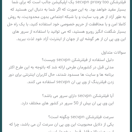
فیلترشکن secvpn proxy too یک اپلیکیشن جالب است که برای شما
بسیار مفید خواهد بود. به این صورت که اگر شما به دنبال این هستید که
به طور آزاد از هر وب سایت و یا شبکه اجتماعی بدون محدودیت، به روش
کاملا امن و با محافظت از حریم خصوصی خود استفاده کنید، با یک راه حل
بسیار شگفت انگیز روبرو هستید، که می توانید با استفاده از سرور های
این وی پی ان از هر گوشه ای از جهان از اینترنت آزاد خود لذت ببرید.
سوالات متداول
دلیل استفاده از فیلترشکن secvpn چیست؟
مدتی قبل در کشورمان طرحی ارائه شد که باتوجه به این طرح اکثر
برنامه ها و سایت ها مسدود شدند، حال کاربران اینترنتی برای دور
زدن فیلترینگ از وی پی ان secvpn استفاده می کنند.
آیا فیلترشکن secvpn دارای سرور می باشد؟
این وی پی ان بیش از 50 سرور در کشور های مختلف دارد.
سرعت فیلترشکن secvpn چگونه است؟
یکی از دلایل محبوبیت این وی پی ان سرعت آن می باشد، چرا که
از سرعت بالا و قابل قبولی برخوردار است.