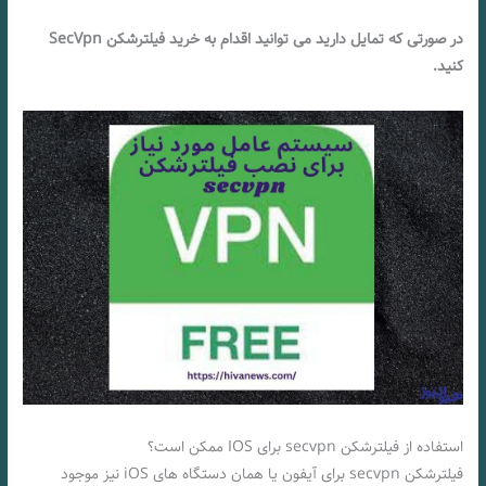
در صورتی که تمایل دارید می توانید اقدام به خرید فیلترشکن SecVpn
کنید.
استفاده از فیلترشکن secvpn برای IOS ممکن است؟
فیلترشکن secvpn برای آیفون یا همان دستگاه های iOS نیز موجود