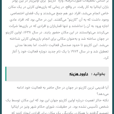
بر اساس تحقیقات صورت‌گرفته، واژه “کازینو” برای اولین‌بار در بین پوکر
بازان ایتالیا به کار رفت. در واقع، در زمانی که بازی‌های کارتی در یک مکان
خاص انجام می‌شد، افراد دور هم جمع می‌شدند و یک فضای اختصاصی
وجود داشت که به آن “کازینو” می‌گفتند. این در حالی بود که، افراد عادی
اجازه ورود به آن را نداشتند و تنها قماربازان و افرادی که در بازی‌ها شرکت
می‌کردند می‌توانستند در این مکان حضور یابند. در سال ۱۶۳۸، اولین کازینو
در جهان ساخته شد و به‌عنوان مکانی برای انجام بازی‌های کارتی شناخته
می‌شد. این کازینو تا حدود صدسال فعالیت داشت. اما بعدها مدتی
تعطیل شد و در سال ۱۹۷۴ با یک نام جدید دوباره فعالیت خود را آغاز
کرد.
بخوانید :
داوود هزینه
آیا قدیمی ترین کازینو در جهان در حال حاضر به فعالیت خود ادامه
می‌دهد؟
نکته حائز اهمیت درباره اولین کازینو جهان این بود که این مکان توسط یک
شخص تأسیس نشده بود. در حقیقت، شورای حکام شهر ونیز در ایتالیا
تصمیم گرفتند با همکاری یکدیگر، یک مکان برای افرادی ایجاد کنند که