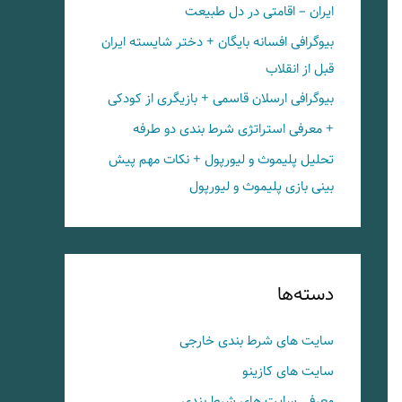
ایران – اقامتی در دل طبیعت
بیوگرافی افسانه بایگان + دختر شایسته ایران
قبل از انقلاب
بیوگرافی ارسلان قاسمی + بازیگری از کودکی
+ معرفی استراتژی شرط بندی دو طرفه
تحلیل پلیموث و لیورپول + نکات مهم پیش
بینی بازی پلیموث و لیورپول
دسته‌ها
سایت های شرط بندی خارجی
سایت های کازینو
معرفی سایت های شرط بندی