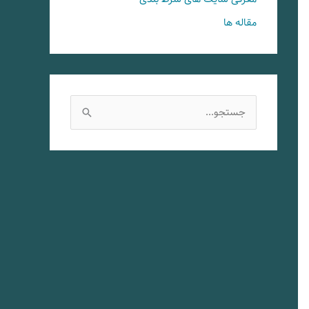
مقاله ها
ج
س
ت
ج
و
ب
ر
ا
ی
: