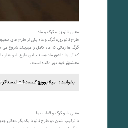
معنی تاتو زوزه گرگ و ماه
طرح تاتو زوزه گرگ و ماه یکی از طرح های محبوب
گرگ ها زمانی که ماه کامل را میبینند شروع می ک
که آن ها عاشق ماه هستند این طرح تاتو به ارتباط
معشوق خود دور مانده است .
بخوانید :
میلا یوویچ کیست؟ + اینستاگرام 
معنی تاتو گرگ و قطب نما
با ترکیب شدن دو طرح تاتو با یکدیگر معانی جدی