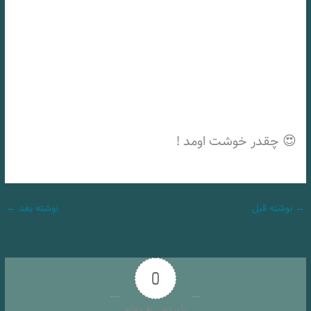
😍 چقدر خوشت اومد !
→
نوشته قبل
نوشته بعد
←
0
رأی دهی به مقاله