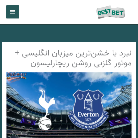
رش
فهرست
ه
حتوا
اصلی
نبرد با خشن‌ترین میزبان انگلیسی +
موتور گلزنی روشن ریچارلیسون