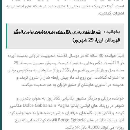
است، آنیتا حتی یک عکس مخفی با عشق جدید در شبکه های اجتماعی به
اشتراک گذاشت.
بخوانید :
شرط بندی بازی رئال مادرید و یونیون برلین (لیگ
قهرمانان اروپا، 29 شهریور)
آنیتا خواننده 30 ساله که در دوسال گذشته محبوبیت فراوانی بدست آورده
در 3 آگوست عکس هایی به همراه دوست پسرش سیمون سوسینا 29
ساله مدل و بازیگر سری فیلم های 365 روز از سفرشان به میکونوس یونان
به اشتراک گذاشت. این زوج ند ماه پیش رابطه شان را شروع کردند و
همیشه در استوری هایشان از عشق فراوان به هم صحبت میکنند.
خواننده برزیلی و بازیگر مشهور ایتالیایی 365 روز، به عنوان یک زن و
شوهر در رویداد های لوکس ایتالیا Dolce Gabbanain Puglia عکاسی
کردند و فلاش ها و نگاه های حرفه ای حاضر در صحنه را به خود جلب کرد.
آنها در یک اتاق در هتل Borgo Egnazia اقامت کردند، جایی که نرخ
روزانه می تواند 43000 دلار R$ باشد.