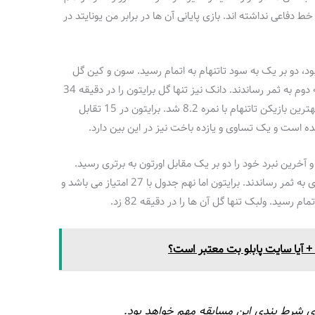
ط دفاعی نداشته اند. بازی پایانی آن ها در برابر من یونایتد در
 بود، دو بر یک به سود تاتنهام به اتمام رسید. سون و کین گل
های این تیم را یکی در نیمه اول و دیگری در نیمه دوم به ثمر رساندند. دانک نیز تنها گل برایتون را در دقیقه 34
زد که فایده ای برایشان نداشت. ایوان پریشیچ، بهترین بازیکن تاتنهام با نمره 8.2 شد. برایتون در 15 تقابل
ده است و یک تساوی و یازده باخت نیز در این بین دارد.
3 امتیاز در دست دارد و آخرین نبرد خود را دو بر یک مقابل اورتون به برتری رسید.
ریچارلیسون و سون گل های تاتنهام را در این بازی به ثمر رساندند. برایتون اما نهم جدول با 27 امتیاز می باشد و
 رسید. ولبک تنها گل آن ها را در دقیقه 82 زد.
آیا سایت پابلو بت معتبر است؟
رای شرط بندی این مسابقه مهم خواهد بود.