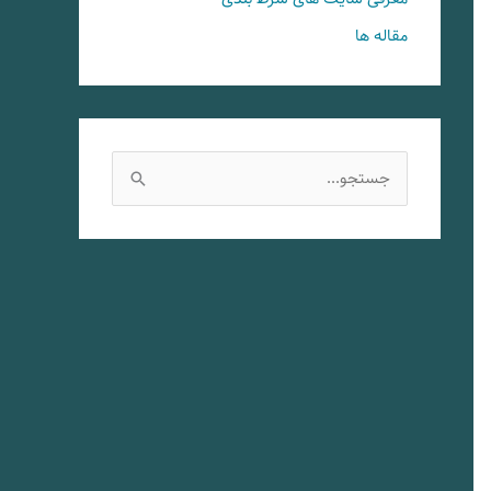
مقاله ها
ج
س
ت
ج
و
ب
ر
ا
ی
: