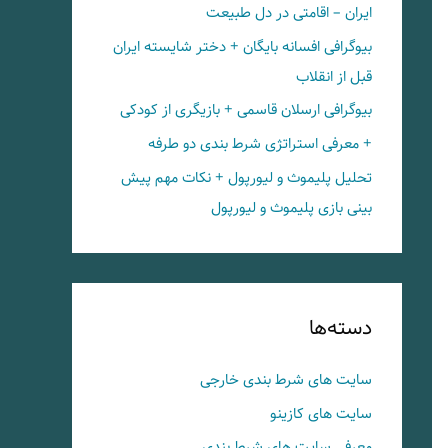
ایران – اقامتی در دل طبیعت
بیوگرافی افسانه بایگان + دختر شایسته ایران
قبل از انقلاب
بیوگرافی ارسلان قاسمی + بازیگری از کودکی
+ معرفی استراتژی شرط بندی دو طرفه
تحلیل پلیموث و لیورپول + نکات مهم پیش
بینی بازی پلیموث و لیورپول
دسته‌ها
سایت های شرط بندی خارجی
سایت های کازینو
معرفی سایت های شرط بندی