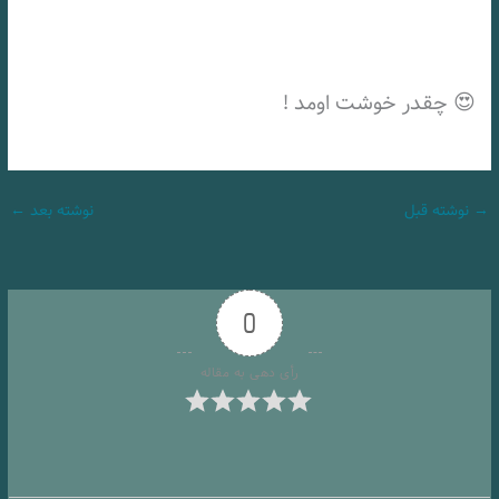
😍 چقدر خوشت اومد !
→
نوشته قبل
نوشته بعد
←
0
رأی دهی به مقاله