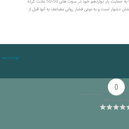
المللی اینگونه یقه این تیم را می گیرد چرا که آنها به حمایت یار دوازدهم خود در سوت های 50-50 عادت کرده
حمل یک قضاوت نرمال با حضور VAR برایشان دشوار است و به نوعی فشار روانی مضاعف به آنها قبل از
نوشته بعد
←
0
أی دهی به مقاله