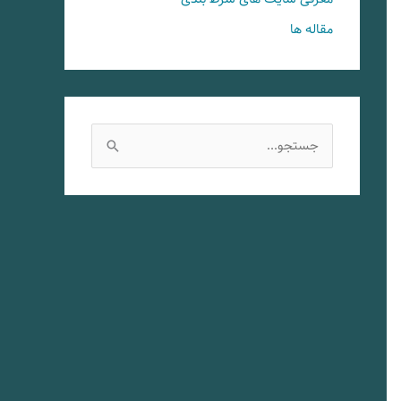
مقاله ها
ج
س
ت
ج
و
ب
ر
ا
ی
: