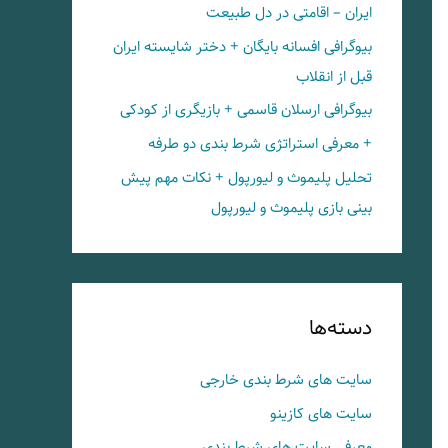
ایران – اقامتی در دل طبیعت
بیوگرافی افسانه بایگان + دختر شایسته ایران
قبل از انقلاب
بیوگرافی ارسلان قاسمی + بازیگری از کودکی
+ معرفی استراتژی شرط بندی دو طرفه
تحلیل پلیموث و لیورپول + نکات مهم پیش
بینی بازی پلیموث و لیورپول
دسته‌ها
سایت های شرط بندی خارجی
سایت های کازینو
معرفی سایت های شرط بندی