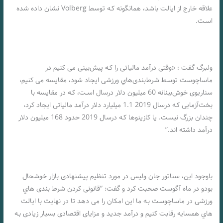
علاقه خارج از ایالت باشد، همانگونه کـه توسط Volberg نشان داده شده
اسـت.
ولبرگ گفت : «وقتی درآمد مالیاتی را کـه پیش‌بینی می کنیم در
ماساچوست توسط شرط‌بندی‌هاي‌ ورزشی ایجاد شود، مقایسه می کنیم،
سناریوی خوش‌بینانه 60 میلیون دلار درسال اسـت، کـه در مقایسه با
بخت‌آزمایی کـه درسال 2019 1.1 میلیارد دلار درآمد مالیاتی ایجاد کرد،
چندان بزرگ نیست. یا کازینوها کـه درسال 2019 حدود 168 میلیون دلار
درآمد داشته اند.”
باوجود این، سناتور جان ولیس در مورد تنظیم پیشنهادی بازار خوشحال
بودو در ماه آگوست صحبت کرد و گفت: “قانونی کردن شرط بندی هاي‌
ورزشی در ماساچوست بـه ما این امکان را می دهد تا در نهایت با ایالت
هاي‌ همسایه رقابت کنیم و درآمد جدید و مزایای اقتصادی بسیار زیادی بـه