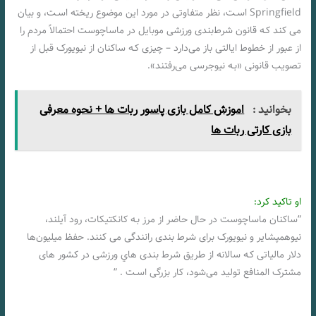
Springfield اسـت، نظر متفاوتی در مورد این موضوع ریخته اسـت، و بیان
می کند کـه قانون شرط‌بندی ورزشی موبایل در ماساچوست احتمالاً مردم را
از عبور از خطوط ایالتی باز می‌دارد – چیزی کـه ساکنان از نیویورک قبل از
تصویب قانونی «بـه نیوجرسی می‌رفتند».
بخوانید :
اموزش کامل بازی پاسور ربات ها + نحوه معرفی
بازی کارتی ربات ها
او تاکید کرد:
“ساکنان ماساچوست در حال حاضر از مرز بـه کانکتیکات، رود آیلند،
نیوهمپشایر و نیویورک برای شرط بندی رانندگی می کنند. حفظ میلیون‌ها
دلار مالیاتی کـه سالانه از طریق شرط بندی هاي‌ ورزشی در کشور های
مشترک المنافع تولید می‌شود، کار بزرگی اسـت . “