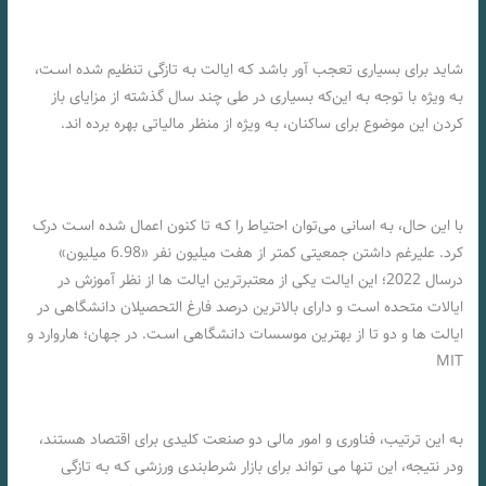
شاید برای بسیاری تعجب آور باشد کـه ایالت بـه تازگی تنظیم شده اسـت،
بـه ویژه با توجه بـه این‌که بسیاری در طی چند سال گذشته از مزایای باز
کردن این موضوع برای ساکنان، بـه ویژه از منظر مالیاتی بهره برده اند.
با این حال، بـه اسانی می‌توان احتیاط را کـه تا کنون اعمال شده اسـت درک
کرد. علیرغم داشتن جمعیتی کمتر از هفت میلیون نفر «6.98 میلیون»
درسال 2022؛ این ایالت یکی از معتبرترین ایالت ها از نظر آموزش در
ایالات متحده اسـت و دارای بالاترین درصد فارغ التحصیلان دانشگاهی در
ایالت ها و دو تا از بهترین موسسات دانشگاهی اسـت. در جهان؛ هاروارد و
MIT
چگونه مجوز ماساچوست بر بازار شرط بندی ورزشی تأثیر می گذارد
بـه این ترتیب، فناوری و امور مالی دو صنعت کلیدی برای اقتصاد هستند،
ودر نتیجه، این تنها می تواند برای بازار شرط‌بندی ورزشی کـه بـه تازگی