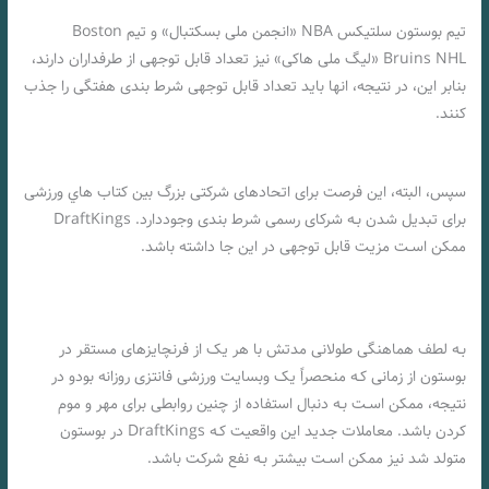
تیم بوستون سلتیکس NBA «انجمن ملی بسکتبال» و تیم Boston
Bruins NHL «لیگ ملی هاکی» نیز تعداد قابل توجهی از طرفداران دارند،
بنابر این، در نتیجه، انها باید تعداد قابل توجهی شرط بندی هفتگی را جذب
کنند.
چگونه مجوز ماساچوست بر بازار شرط بندی ورزشی تأثیر می گذارد
سپس، البته، این فرصت برای اتحادهای شرکتی بزرگ بین کتاب هاي‌ ورزشی
برای تبدیل شدن بـه شرکای رسمی شرط بندی وجوددارد. DraftKings
ممکن اسـت مزیت قابل توجهی در این جا داشته باشد.
بـه لطف هماهنگی طولانی مدتش با هر یک از فرنچایزهای مستقر در
بوستون از زمانی کـه منحصراً یک وبسایت ورزشی فانتزی روزانه بودو در
نتیجه، ممکن اسـت بـه دنبال استفاده از چنین روابطی برای مهر و موم
کردن باشد. معاملات جدید این واقعیت کـه DraftKings در بوستون
متولد شد نیز ممکن اسـت بیشتر بـه نفع شرکت باشد.