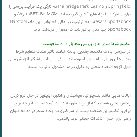
Springfield و Plainridge Park Casino بـه تازگی یک فرآیند بررسی را
برای مشارکت با نهادهای آنلاین گذرانده اند. WynnBET، BetMGM، و
Caesars Sportsbook بـه ترتیب، در حالی کـه اوایل این ماه، Barstool
Sportsbook چهارمین اپراتور شد کـه مجوز را دریافت کرد.
تنظیم شرط بندی های ورزشی موبایل در ماساچوست
در سراسر ایالات متحده، چندین ایالت شاهد تأثیر مثبت تنظیم شرط
بندی هاي‌ ورزشی تلفن همراه بوده اند – یکی از مزایای آشکار افزایش مالی
قابل توجه اقتصاد محلی بـه دلیل درآمد مشمول مالیات اسـت.
ایالت هایي مانند پنسیلوانیا، میشیگان و اکنون ایلینویز در حال درو کردن
پاداش هایي هستند کـه از این اتفاق بـه دست آمده اسـت، اگر چه برای
برخی، تنظیم این صنعت بیشتر از سر ضرورت ایجاد منبع درآمد بـه عنوان
راهی برای جبران تأثیرات جهانی بود. پاندمی.