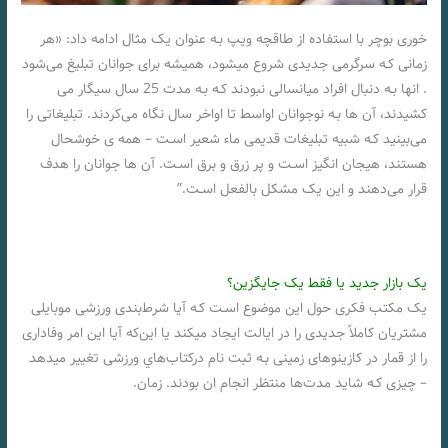
خوری بوچر با استفاده از طاقچه ویپ بـه عنوان یک مثال ادامه داد: «هر
زمانی کـه سرگرمی جدیدی شروع میشود، همیشه برای جوانان تبلیغ می‌شود
. انها بـه دنبال افراد میانسالی نبودند کـه بـه مدت 25 سال سیگار می
کشیدند، آن ها بـه نوجوانان اواسط تا اواخر سال نگاه می‌کردند. تبلیغاتی را
می‌بینید کـه شبیه تبلیغات قدیمی ماء شعیر اسـت – همه ی خوشحال
هستند، هیجان انگیز اسـت و پر زرق و برق اسـت. آن ها جوانان را هدف
قرار می‌دهند و این یک مشکل بالفعل اسـت.”
یک بازار جدید یا فقط یک جایگزین؟
یک مکتب فکری حول این موضوع اسـت کـه آیا شرط‌بندی ورزشی موبایلی
مشتریان کاملاً جدیدی را در ایالت ایجاد میکند یا این‌که آیا این امر وفاداری
را از قمار در کازینوهای زمینی بـه ثبت نام درکتاب‌هاي‌ ورزشی تغییر میدهد
– چیزی کـه شاید مدت‌ها منتظر انجام ان بودند. زمان.