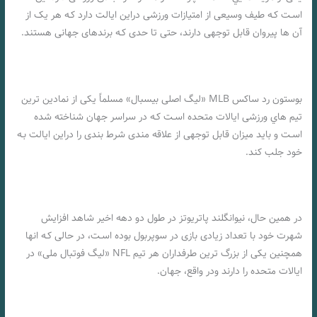
اسـت کـه طیف وسیعی از امتیازات ورزشی دراین ایالت دارد کـه هر یک از
آن ها پیروان قابل توجهی دارند، حتی تا حدی کـه برندهای جهانی هستند.
بوستون رد ساکس MLB «لیگ اصلی بیسبال» مسلماً یکی از نمادین ترین
تیم هاي‌ ورزشی ایالات متحده اسـت کـه در سراسر جهان شناخته شده
اسـت و باید میزان قابل توجهی از علاقه مندی شرط بندی را دراین ایالت بـه
خود جلب کند.
در همین حال، نیوانگلند پاتریوتز در طول دو دهه اخیر شاهد افزایش
شهرت خود با تعداد زیادی بازی در سوپربول بوده اسـت، در حالی کـه انها
همچنین یکی از بزرگ ترین طرفداران هر تیم NFL «لیگ فوتبال ملی» در
ایالات متحده را دارند ودر واقع، جهان.