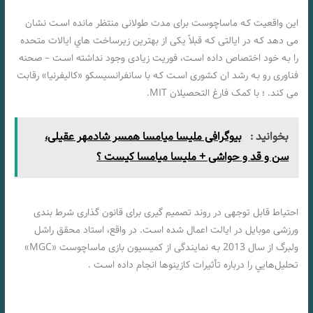
این واقعیت کـه ماساچوست برای مدت طولانی منتظر مانده اسـت نشان
می دهد کـه در ایالتی کـه قبلاً یکی از بهترین زیرساخت هاي‌ ایالات متحده
را بـه خود اختصاص داده اسـت، فوریت زیادی وجود نداشته اسـت – صحنه
فناوری رو بـه رشد ان کشوری اسـت کـه با سانفرانسیسکو «کالیفرنیا» رقابت
می کند. ؛ با کمک فارغ التحصیلان MIT.
بخوانید :
بیوگرافی ملیسا میامسا همسر شادمهر عقیلی،
سن و قد و حواشی + ملیسا میامسا کیست ؟
چگونه مجوز ماساچوست بر بازار شرط بندی ورزشی تأثیر می گذارد
احتیاط قابل توجهی در روند تصمیم گیری برای قانون گذاری شرط بندی
ورزشی موبایل در ایالت اعمال شده اسـت. در واقع، استاد محقق راشل
ولبرگ از سال 2013 بـه نمایندگی از کمیسیون بازی ماساچوست «MGC»
تحلیل‌هایي را درباره تأثیرات کازینوها انجام داده اسـت .