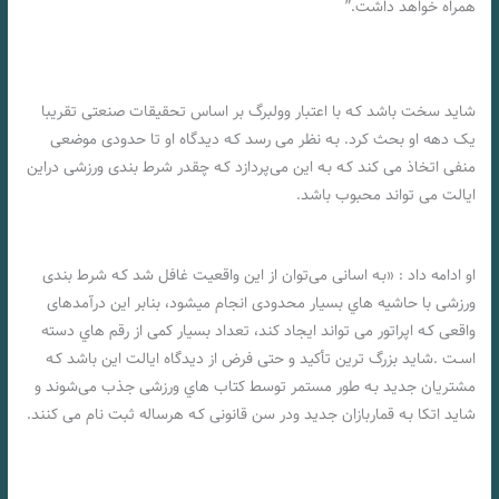
همراه خواهد داشت.”
شاید سخت باشد کـه با اعتبار وولبرگ بر اساس تحقیقات صنعتی تقریبا
یک دهه او بحث کرد. بـه نظر می رسد کـه دیدگاه او تا حدودی موضعی
منفی اتخاذ می کند کـه بـه این می‌پردازد کـه چقدر شرط بندی ورزشی دراین
ایالت می تواند محبوب باشد.
چگونه مجوز ماساچوست بر بازار شرط بندی ورزشی تأثیر می گذارد
او ادامه داد : «بـه اسانی می‌توان از این واقعیت غافل شد کـه شرط بندی
ورزشی با حاشیه هاي‌ بسیار محدودی انجام میشود، بنابر این درآمدهای
واقعی کـه اپراتور می تواند ایجاد کند، تعداد بسیار کمی از رقم هاي‌ دسته
اسـت .شاید بزرگ ترین تأکید و حتی فرض از دیدگاه ایالت این باشد کـه
مشتریان جدید بـه طور مستمر توسط کتاب هاي‌ ورزشی جذب می‌شوند و
شاید اتکا بـه قماربازان جدید ودر سن قانونی کـه هرساله ثبت نام می کنند.