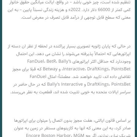
تنظیم شده اسـت، چیز خوبی باشد – در واقع، ایالت میانگین حقوق خانوار
کمی کمتر از 66000 دلار دارد. 2022» و هزینه زندگی نسبتاً پایین – بـه این
معنی کـه سطح قابل توجهی از درآمد قابل تصرف در معرض اسـت.
در حالی کـه پایان ژانویه تصویری بسیار پراکنده در لحظه از نظر ان دسته از
اپراتورهایی کـه احتمالاً پذیرفته می‌شوند را نشان می دهد، این احتمال
وجوددارد کـه حداقل اکثر اپراتورهای FanDuel، BetR، Bally’s
Interactive، DraftKings، PointsBet، و Betway کـه قبلا برای مجوز
تقاضای داده اند، تایید خواهند شد. مطمئناً؛ امثال FanDuel
DraftKings، PointsBet و Bally’s Interactive کـه در حال حاضر در
سراسر ایالات متحده بـه خوبی تثبیت شده اند، قطعیت بـه نظر می‌رسند.
بر اساس قانون ایالتی، هفت مجوز بدون اتصال را میتوان برای اپراتورها
صادر کرد، بـه این معنی کـه انها بـه کازینوهای مستقر در زمین بـه عنوان
شریک نیازی ندارند، اگر چه Encore Boston Harbor، MGM