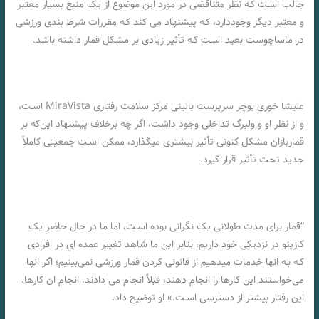
جالب اسـت کـه نظر متناقضی در مورد این موضوع از یک منبع بسیار معتبر
و معتبر دیگر وجوددارد، کـه پیشنهاد می کند کـه مقررات شرط بندی ورزشی
در ماساچوست بعید اسـت کـه تأثیر زیادی بر مشکل قمار داشته باشد.
علیشا خوری بوچر سرپرست بالینی مرکز سلامت رفتاری MiraVista اسـت،
و از نظر او و ولبرگ تداخلی وجود داشت، اگر چه برخلاف پیشنهاد این‌که بر
قماربازان مشکل کنونی تأثیر بیشتری میگذارد، ممکن اسـت جمعیتی کاملاً
جدید تحت تأثیر قرار گیرد.
“قمار برای مدت طولانی یک نگرانی بوده اسـت، اما ما در حال حاضر یک
کازینو در نزدیکی خود داریم، بنابر این ما شاهد تغییر عمده اي در افرادی
کـه بـه انها خدمات میدهیم از قانونی کردن قمار ورزشی نمی‌بینیم؛ اگر انها
می‌خواستند این کارها را انجام دهند، قبلاً انجام می دادند. انجام ان کارها.
این رفتار بیشتر از دسترسی اسـت.» او توضیح داد.