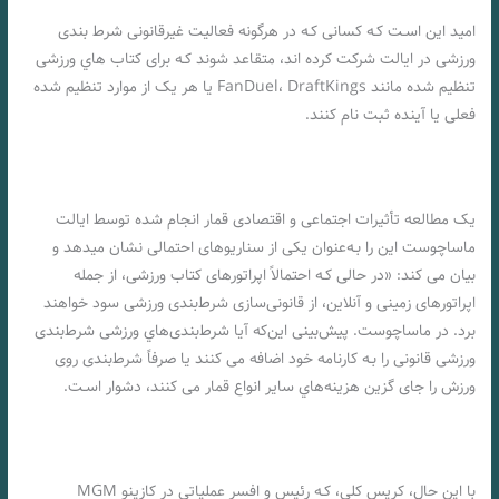
امید این اسـت کـه کسانی کـه در هرگونه فعالیت غیرقانونی شرط بندی
ورزشی در ایالت شرکت کرده اند، متقاعد شوند کـه برای کتاب هاي‌ ورزشی
تنظیم شده مانند FanDuel، DraftKings یا هر یک از موارد تنظیم شده
فعلی یا آینده ثبت نام کنند.
یک مطالعه تأثیرات اجتماعی و اقتصادی قمار انجام شده توسط ایالت
ماساچوست این را بـه‌عنوان یکی از سناریوهای احتمالی نشان میدهد و
بیان می کند: «در حالی کـه احتمالاً اپراتورهای کتاب ورزشی، از جمله
اپراتورهای زمینی و آنلاین، از قانونی‌سازی شرط‌بندی ورزشی سود خواهند
برد. در ماساچوست. پیش‌بینی این‌که آیا شرط‌بندی‌هاي‌ ورزشی شرط‌بندی
ورزشی قانونی را بـه کارنامه خود اضافه می کنند یا صرفاً شرط‌بندی روی
ورزش را جای گزین هزینه‌هاي‌ سایر انواع قمار می کنند، دشوار اسـت.
با این حال، کریس کلی، کـه رئیس و افسر عملیاتی در کازینو MGM