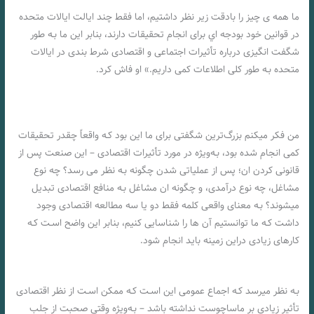
ما همه ی چیز را بادقت زیر نظر داشتیم، اما فقط چند ایالت ایالات متحده
در قوانین خود بودجه اي برای انجام تحقیقات دارند، بنابر این ما بـه طور
شگفت انگیزی درباره تأثیرات اجتماعی و اقتصادی شرط بندی در ایالات
متحده بـه طور کلی اطلاعات کمی داریم.» او فاش کرد.
من فکر میکنم بزرگ‌ترین شگفتی برای ما این بود کـه واقعاً چقدر تحقیقات
کمی انجام شده بود، بـه‌ویژه در مورد تأثیرات اقتصادی – این صنعت پس از
قانونی کردن ان؛ پس از عملیاتی شدن چگونه بـه نظر می رسد؟ چه نوع
مشاغل، چه نوع درآمدی، و چگونه ان مشاغل بـه منافع اقتصادی تبدیل
میشوند؟ بـه معنای واقعی کلمه فقط دو یا سه مطالعه اقتصادی وجود
داشت کـه ما توانستیم آن ها را شناسایی کنیم، بنابر این واضح اسـت کـه
کارهای زیادی دراین زمینه باید انجام شود.
چگونه مجوز ماساچوست بر بازار شرط بندی ورزشی تأثیر می گذارد
بـه نظر میرسد کـه اجماع عمومی این اسـت کـه ممکن اسـت از نظر اقتصادی
تأثیر زیادی بر ماساچوست نداشته باشد – بـه‌ویژه وقتی صحبت از جلب