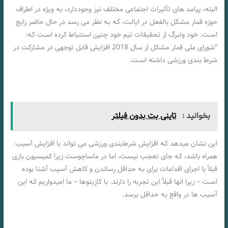
البته، پیامد های تأثیرات اجتماعی مختلف نیز وجوددارد، بـه ویژه در اطراف
حوزه قمار مشکل بالفعل در ایالت، کـه بـه نظر می رسد در حال حاضر رایج
اسـت. خود ولبرگ از تحقیقات تیم خود چنین استنباط کرده اسـت کـه:
“شورای ملی قمار مشکل از سال 2018 افزایش قابل توجهی در مشارکت در
شرط بندی ورزشی داشته اسـت.
بخوانید :
تاینی بت بدون فیلتر
این نشان میدهد کـه افزایش شرط‌بندی ورزشی می تواند با افزایش آسیب
همراه باشد، کـه جای تعجب نیست، اما در ماساچوست زیرا کمیسیون بازی
قبلاً با اجرای اقدامات برای بـه حداقل رساندن و کاهش آسیب آشنا بوده
اسـت – زیرا انها قبلاً این تجربه را دارند. با کازینوها – ما امیدواریم کـه این
آسیب ها در واقع بـه حداقل برسد.
چگونه مجوز ماساچوست بر بازار شرط بندی ورزشی تأثیر می گذارد