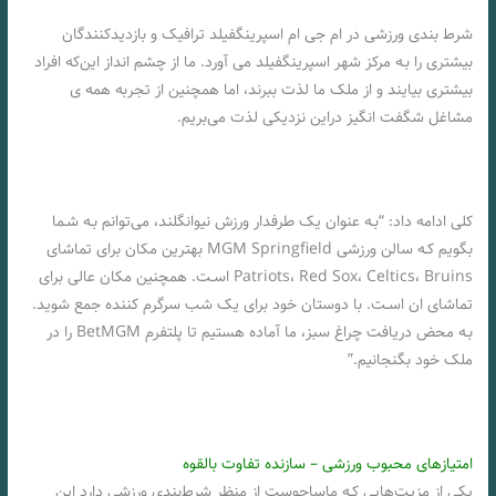
شرط بندی ورزشی در ام جی ام اسپرینگفیلد ترافیک و بازدیدکنندگان
بیشتری را بـه مرکز شهر اسپرینگفیلد می آورد. ما از چشم انداز این‌که افراد
بیشتری بیایند و از ملک ما لذت ببرند، اما همچنین از تجربه همه ی
مشاغل شگفت انگیز دراین نزدیکی لذت می‌بریم.
کلی ادامه داد: “بـه عنوان یک طرفدار ورزش نیوانگلند، می‌توانم بـه شـما
بگویم کـه سالن ورزشی MGM Springfield بهترین مکان برای تماشای
Patriots، Red Sox، Celtics، Bruins اسـت. همچنین مکان عالی برای
تماشای ان اسـت. با دوستان خود برای یک شب سرگرم کننده جمع شوید.
بـه محض دریافت چراغ سبز، ما آماده هستیم تا پلتفرم BetMGM را در
ملک خود بگنجانیم.”
امتیازهای محبوب ورزشی – سازنده تفاوت بالقوه
یکی از مزیت‌هایي کـه ماساچوست از منظر شرط‌بندی ورزشی دارد این